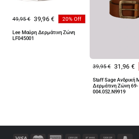
39,96
€
49,95
€
20% Off
Original
Η
price
τρέχουσα
Lee Μαύρη Δερμάτινη Ζώνη
was:
τιμή
LF045001
49,95 €.
είναι:
39,96 €.
31,96
€
39,95
€
Original
Η
price
τρέχουσα
Staff Sage Ανδρική 
was:
τιμή
Δερμάτινη Ζώνη 69-
39,95 €.
είναι:
004.052.N9919
31,96 €.