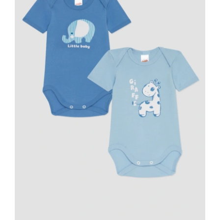
Κορίτσι
Εσώρουχα
Είδη Παρέλασης
Σχετικά με εμάς
Καλάθι
ENGLISH
English