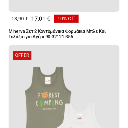
17,01
€
18,90
€
10% Off
Original
Η
price
τρέχουσα
Minerva Σετ 2 Κοντομάνικα Φορμάκια Μπλε Και
was:
τιμή
Γαλάζιο για Αγόρι 90-32121-356
18,90 €.
είναι:
17,01 €.
OFFER