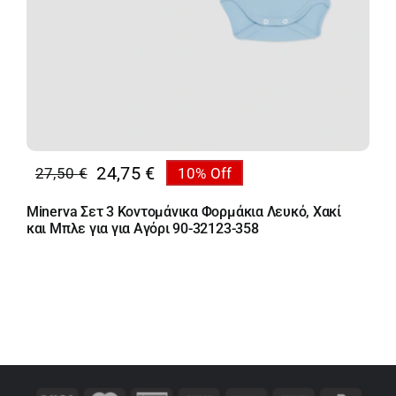
24,75
€
27,50
€
10% Off
Original
Η
price
τρέχουσα
Minerva Σετ 3 Κοντομάνικα Φορμάκια Λευκό, Χακί
was:
τιμή
και Μπλε για για Αγόρι 90-32123-358
27,50 €.
είναι:
24,75 €.