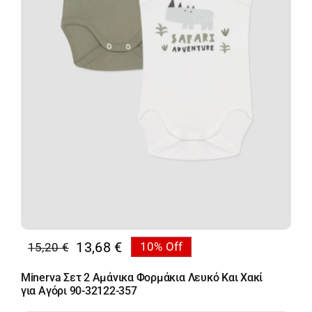
13,68
€
15,20
€
10% Off
Original
Η
price
τρέχουσα
Minerva Σετ 2 Αμάνικα Φορμάκια Λευκό Και Χακί
was:
τιμή
για Αγόρι 90-32122-357
15,20 €.
είναι: