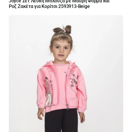
Joyce Σετ Λευκή Μπλούζα με Μαύρη Φόρμα και
Ροζ Ζακέτα για Κορίτσι 2593913-Beige