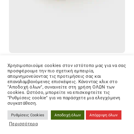
27,30
€
42,00
€
35% Off
Original
Η
Χρησιμοποιούμε cookies στον ιστότοπo μας για να σας
price
τρέχουσα
προσφέρουμε την πιο σχετική εμπειρία,
Mayoral Ροζ Σετ Φούστα με Μπλούζα και Ζακέτα
απομνημονεύοντας τις προτιμήσεις σας και
was:
τιμή
για Κορίτσι 14-02928-073
επαναλαμβανόμενες επισκέψεις. Κάνοντας κλικ στο
42,00 €.
είναι:
"Αποδοχή όλων", συναινείτε στη χρήση ΟΛΩΝ των
27,30 €.
cookies. Ωστόσο, μπορείτε να επισκεφτείτε τις
"Ρυθμίσεις cookie" για να παράσχετε μια ελεγχόμενη
OFFER
συγκατάθεση.
Ρυθμίσεις Cookies
Αποδοχή όλων
Απόρριψη όλων
Περισσότερα