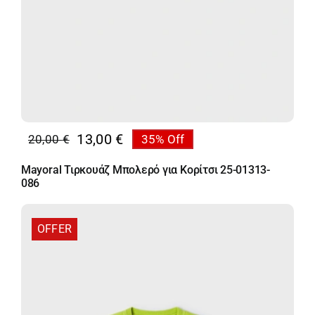
13,00
€
20,00
€
35% Off
Original
Η
price
τρέχουσα
Mayoral Τιρκουάζ Μπολερό για Κορίτσι 25-01313-
was:
τιμή
086
20,00 €.
είναι:
13,00 €.
OFFER