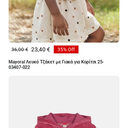
23,40
€
36,00
€
35% Off
Original
Η
price
τρέχουσα
Mayoral Λευκό Τζάκετ με Γιακά για Κορίτσι 25-
was:
τιμή
03407-022
36,00 €.
είναι:
23,40 €.