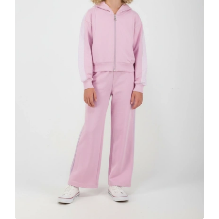
Κορίτσι
Εσώρουχα
Είδη Παρέλασης
Σχετικά με εμάς
Καλάθι
ENGLISH
English