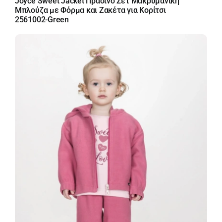
Joyce Sweet Jacket Πράσινο Σετ Μακρυμάνικη
Μπλούζα με Φόρμα και Ζακέτα για Κορίτσι
2561002-Green