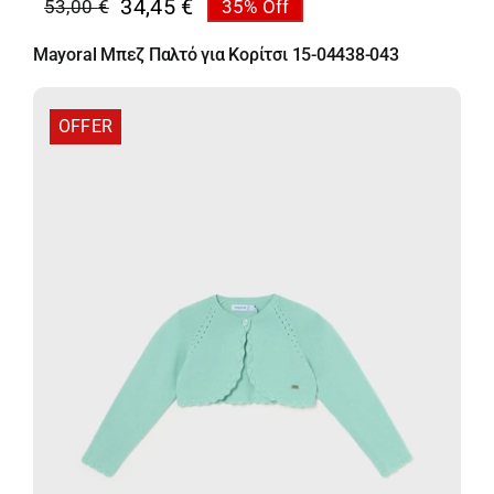
34,45
€
53,00
€
35% Off
Original
Η
price
τρέχουσα
Mayoral Μπεζ Παλτό για Κορίτσι 15-04438-043
was:
τιμή
53,00 €.
είναι:
34,45 €.
OFFER