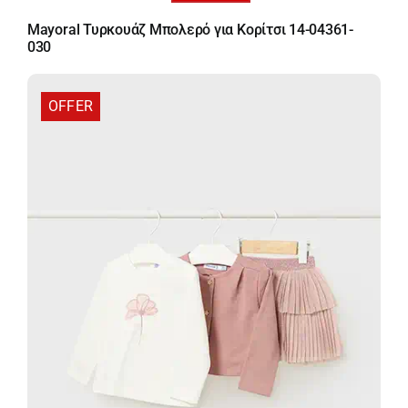
price
τρέχουσα
Mayoral Τυρκουάζ Μπολερό για Κορίτσι 14-04361-
was:
τιμή
030
24,00 €.
είναι:
15,60 €.
OFFER