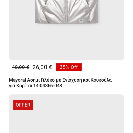
26,00
€
40,00
€
35% Off
Original
Η
price
τρέχουσα
Mayoral Ασημί Γιλέκο με Ενίσχυση και Κουκούλα
was:
τιμή
για Κορίτσι 14-04366-048
40,00 €.
είναι:
26,00 €.
OFFER