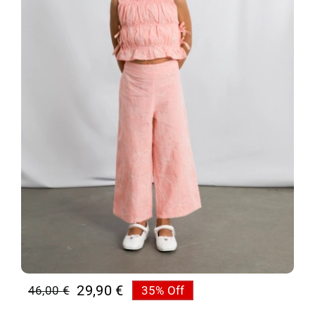
29,90
€
46,00
€
35% Off
Original
Η
price
τρέχουσα