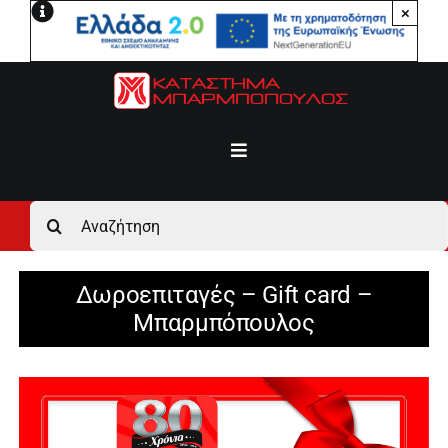
Μετάβαση
×
στο
περιεχόμενο
Toggle
Navigation
Αρχική
Αναζήτηση
για:
Ανδρικά
Δωροεπιταγές – Gift card –
Μπαρμπόπουλος
Γυναικεία
Αγόρι