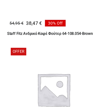
38,47
€
54,95
€
30% Off
Original
Η
price
τρέχουσα
Staff Fitz Ανδρικό Καφέ Φούτερ 64-108.054-Brown
was:
τιμή
54,95 €.
είναι:
38,47 €.
OFFER