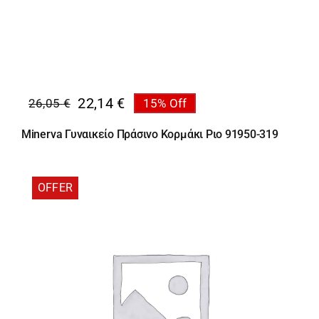
22,14
€
26,05
€
15% Off
Original
Η
price
τρέχουσα
Minerva Γυναικείο Πράσινο Κορμάκι Ριο 91950-319
was:
τιμή
26,05 €.
είναι:
22,14 €.
OFFER