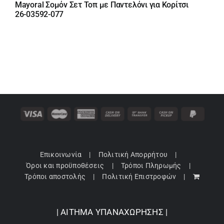
Mayoral Σομόν Σετ Τοπ με Παντελόνι για Κορίτσι
was:
τιμή
26-03592-077
46,00 €.
είναι:
29,90 €.
Επικοινωνία
Πολιτική Απορρήτου
Όροι και προϋποθέσεις
Τρόποι Πληρωμής
Τρόποι αποστολής
Πολιτική Επιστροφών
| ΑΙΤΗΜΑ ΥΠΑΝΑΧΩΡΗΣΗΣ |