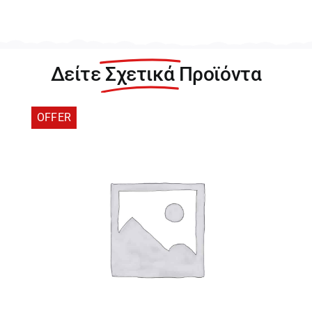
Gift
card
-
Μπαρμπόπουλος
Δείτε
Σχετικά
Προϊόντα
ποσότητα
OFFER