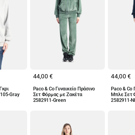
44,00
€
44,00
€
Γκρι
Paco & Co Γυναικείο Πράσινο
Paco & Co 
2105-Gray
Σετ Φόρμας με Ζακέτα
Μπλε Σετ 
2582911-Green
2582911-N