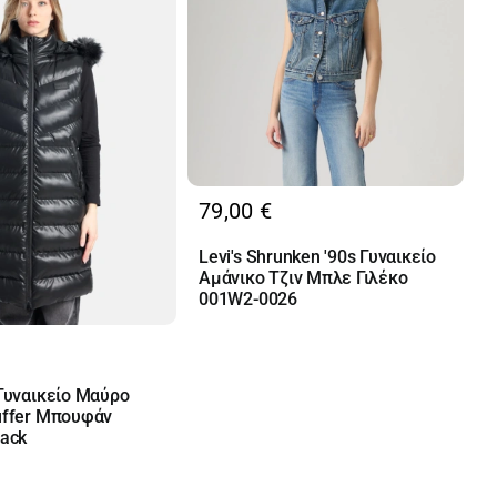
79,00
€
Levi's Shrunken '90s Γυναικείο
Αμάνικο Τζιν Μπλε Γιλέκο
001W2-0026
Γυναικείο Μαύρο
uffer Μπουφάν
lack