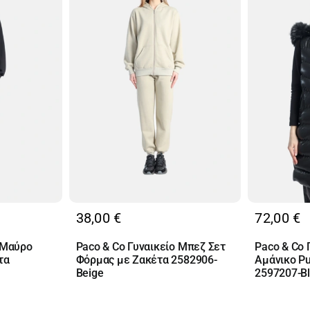
38,00
€
72,00
€
 Μαύρο
Paco & Co Γυναικείο Μπεζ Σετ
Paco & Co 
τα
Φόρμας με Ζακέτα 2582906-
Αμάνικο P
Beige
2597207-B