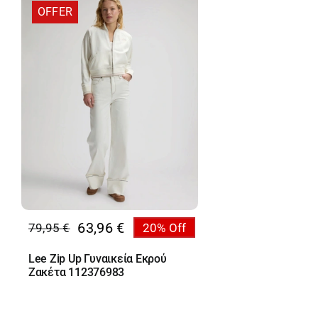
OFFER
63,96
€
79,95
€
20% Off
Original
Η
price
τρέχουσα
Lee Zip Up Γυναικεία Εκρού
was:
τιμή
Ζακέτα 112376983
79,95 €.
είναι:
63,96 €.