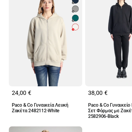
24,00
€
38,00
€
Paco & Co Γυναικεία Λευκή
Paco & Co Γυναικείο
Ζακέτα 2482112-White
Σετ Φόρμας με Ζακέ
2582906-Black