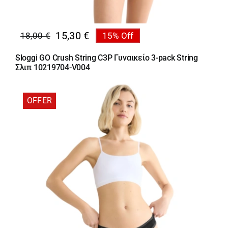
15,30
€
18,00
€
15% Off
Original
Η
price
τρέχουσα
Sloggi GO Crush String C3P Γυναικείο 3-pack String
was:
τιμή
Σλιπ 10219704-V004
18,00 €.
είναι:
15,30 €.
OFFER