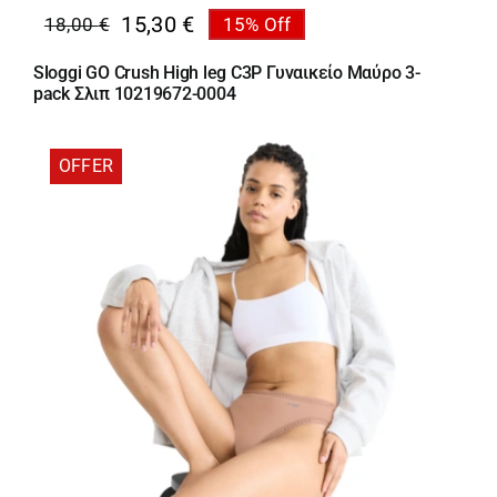
15,30
€
18,00
€
15% Off
Original
Η
price
τρέχουσα
Sloggi GO Crush High leg C3P Γυναικείο Μαύρο 3-
was:
τιμή
pack Σλιπ 10219672-0004
18,00 €.
είναι:
15,30 €.
OFFER