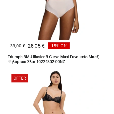
28,05
€
33,00
€
15% Off
Original
Η
price
τρέχουσα
Triumph BMU IllusionΒ Curve Maxi Γυναικείο Μπεζ
was:
τιμή
Ψηλόμεσο Σλιπ 10224802-00NZ
33,00 €.
είναι:
28,05 €.
OFFER