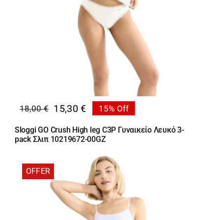
15,30
€
18,00
€
15% Off
Original
Η
price
τρέχουσα
Sloggi GO Crush High leg C3P Γυναικείο Λευκό 3-
was:
τιμή
pack Σλιπ 10219672-00GZ
18,00 €.
είναι:
15,30 €.
OFFER