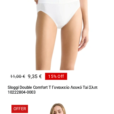
9,35
€
11,00
€
15% Off
Original
Η
price
τρέχουσα
Sloggi Double Comfort T Γυναικείο Λευκό Tai Σλιπ
was:
τιμή
10222804-0003
11,00 €.
είναι:
9,35 €.
OFFER