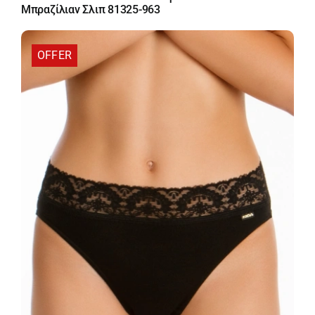
was:
τιμή
Μπραζίλιαν Σλιπ 81325-963
20,30 €.
είναι:
17,25 €.
OFFER