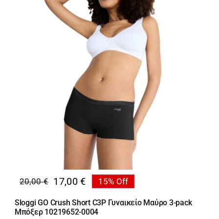
17,00
€
20,00
€
15% Off
Original
Η
price
τρέχουσα
Sloggi GO Crush Short C3P Γυναικείο Μαύρο 3-pack
was:
τιμή
Μπόξερ 10219652-0004