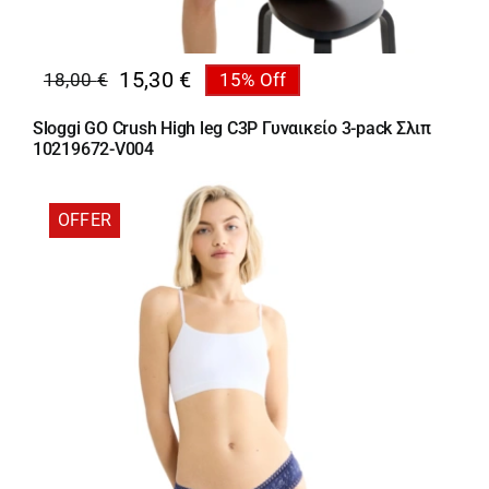
15,30
€
18,00
€
15% Off
Original
Η
price
τρέχουσα
Sloggi GO Crush High leg C3P Γυναικείο 3-pack Σλιπ
was:
τιμή
10219672-V004
18,00 €.
είναι:
15,30 €.
OFFER