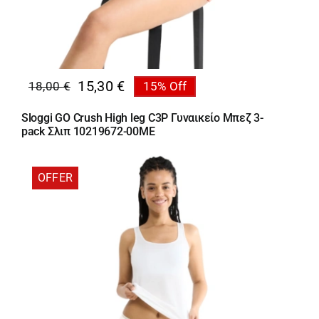
15,30
€
18,00
€
15% Off
Original
Η
price
τρέχουσα
Sloggi GO Crush High leg C3P Γυναικείο Μπεζ 3-
was:
τιμή
pack Σλιπ 10219672-00ME
18,00 €.
είναι:
15,30 €.
OFFER