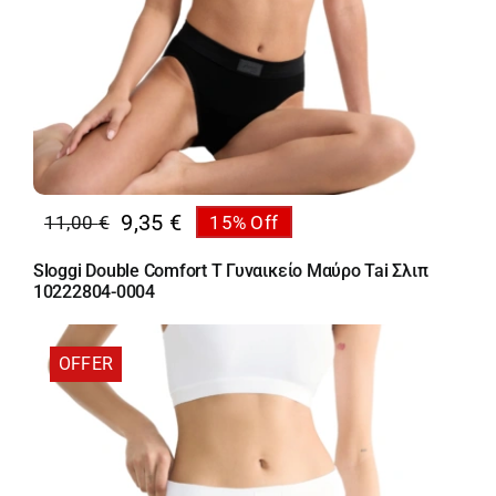
9,35
€
11,00
€
15% Off
Original
Η
price
τρέχουσα
Sloggi Double Comfort T Γυναικείο Μαύρο Tai Σλιπ
was:
τιμή
10222804-0004
11,00 €.
είναι:
9,35 €.
OFFER