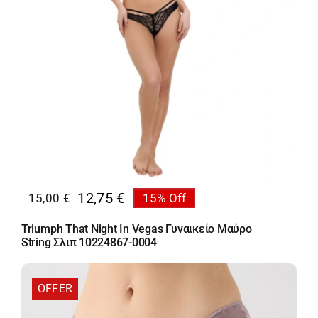
12,75
€
15,00
€
15% Off
Original
Η
price
τρέχουσα
Triumph That Night In Vegas Γυναικείο Μαύρο
was:
τιμή
String Σλιπ 10224867-0004
15,00 €.
είναι:
12,75 €.
OFFER