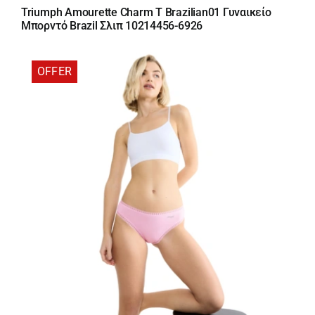
price
τρέχουσα
Triumph Amourette Charm T Brazilian01 Γυναικείο
was:
τιμή
Μπορντό Brazil Σλιπ 10214456-6926
20,00 €.
είναι:
17,00 €.
OFFER