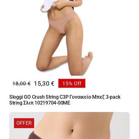
15,30
€
18,00
€
15% Off
Original
Η
price
τρέχουσα
Sloggi GO Crush String C3P Γυναικείο Μπεζ 3-pack
was:
τιμή
String Σλιπ 10219704-00ME
18,00 €.
είναι:
15,30 €.
OFFER