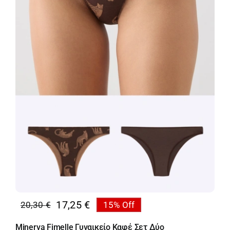
17,25
€
20,30
€
15% Off
Original
Η
price
τρέχουσα
Minerva Fimelle Γυναικείο Καφέ Σετ Δύο