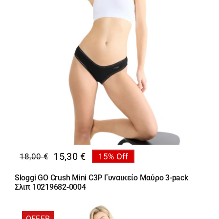
15,30
€
18,00
€
15% Off
Original
Η
price
τρέχουσα
Sloggi GO Crush Mini C3P Γυναικείο Μαύρο 3-pack
was:
τιμή
Σλιπ 10219682-0004
18,00 €.
είναι:
15,30 €.
OFFER