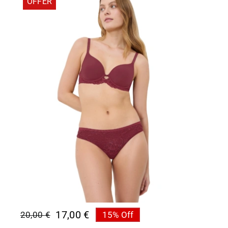
OFFER
17,00
€
20,00
€
15% Off
Original
Η