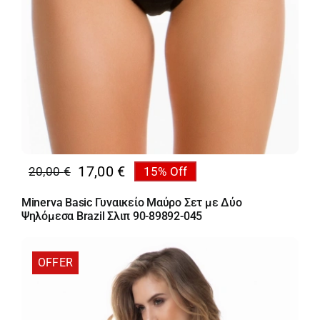
17,00
€
20,00
€
15% Off
Original
Η
price
τρέχουσα
Minerva Basic Γυναικείο Μαύρο Σετ με Δύο
was:
τιμή
Ψηλόμεσα Brazil Σλιπ 90-89892-045
20,00 €.
είναι:
17,00 €.
OFFER