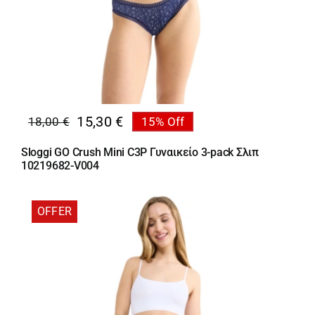
15,30
€
18,00
€
15% Off
Original
Η
price
τρέχουσα
Sloggi GO Crush Mini C3P Γυναικείο 3-pack Σλιπ
was:
τιμή
10219682-V004
18,00 €.
είναι:
15,30 €.
OFFER