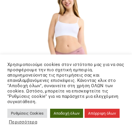
Χρησιμοποιούμε cookies στον ιστότοπo μας για να σας
προσφέρουμε την πιο σχετική εμπειρία,
απομνημονεύοντας τις προτιμήσεις σας και
επαναλαμβανόμενες επισκέψεις. Κάνοντας κλικ στο
"Αποδοχή όλων", συναινείτε στη χρήση ΟΛΩΝ των
cookies. Ωστόσο, μπορείτε να επισκεφτείτε τις
"Ρυθμίσεις cookie" για να παράσχετε μια ελεγχόμενη
συγκατάθεση.
Ρυθμίσεις Cookies
Αποδοχή όλων
Απόρριψη όλων
17,00
€
20,00
€
15% Off
Original
Η
Περισσότερα
price
τρέχουσα
sloggi GO Crush Short C3P Γυναικείο 3-pack