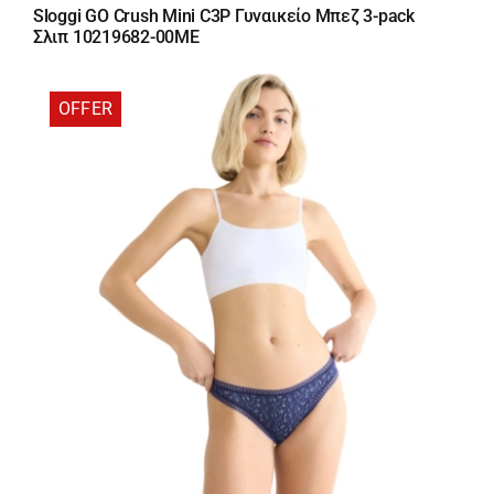
price
τρέχουσα
Sloggi GO Crush Mini C3P Γυναικείο Μπεζ 3-pack
was:
τιμή
Σλιπ 10219682-00ME
18,00 €.
είναι:
15,30 €.
OFFER