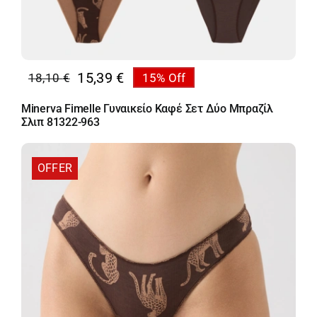
15,39
€
18,10
€
15% Off
Original
Η
price
τρέχουσα
Minerva Fimelle Γυναικείο Καφέ Σετ Δύο Μπραζίλ
was:
τιμή
Σλιπ 81322-963
18,10 €.
είναι:
15,39 €.
OFFER