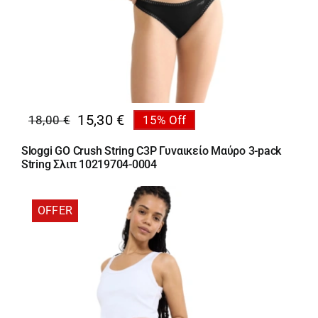
15,30
€
18,00
€
15% Off
Original
Η
price
τρέχουσα
Sloggi GO Crush String C3P Γυναικείο Μαύρο 3-pack
was:
τιμή
String Σλιπ 10219704-0004
18,00 €.
είναι:
15,30 €.
OFFER