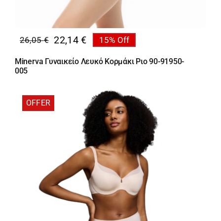
22,14
€
26,05
€
15% Off
Original
Η
price
τρέχουσα
Minerva Γυναικείο Λευκό Κορμάκι Ριο 90-91950-
was:
τιμή
005
26,05 €.
είναι:
22,14 €.
OFFER