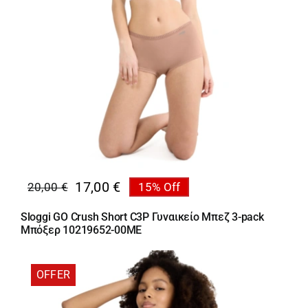
17,00
€
20,00
€
15% Off
Original
Η
price
τρέχουσα
Sloggi GO Crush Short C3P Γυναικείο Μπεζ 3-pack
was:
τιμή
Μπόξερ 10219652-00ME
20,00 €.
είναι:
17,00 €.
OFFER