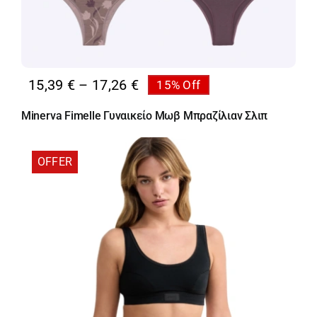
Price
15,39
€
–
17,26
€
15% Off
range:
Minerva Fimelle Γυναικείο Μωβ Μπραζίλιαν Σλιπ
15,39 €
through
17,26 €
OFFER