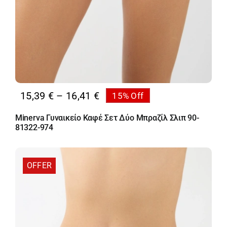
Price
15,39
€
–
16,41
€
15% Off
range:
Minerva Γυναικείο Καφέ Σετ Δύο Μπραζίλ Σλιπ 90-
15,39 €
81322-974
through
16,41 €
OFFER