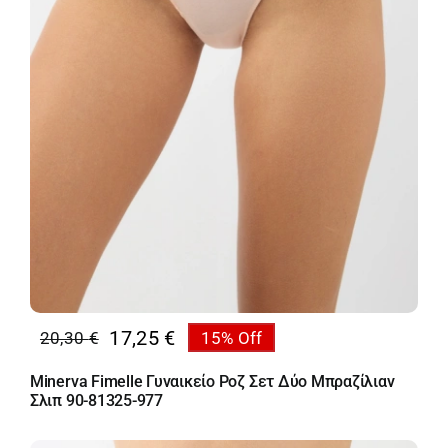
17,25
€
20,30
€
15% Off
Original
Η
price
τρέχουσα
Minerva Fimelle Γυναικείο Ροζ Σετ Δύο Μπραζίλιαν
was:
τιμή
Σλιπ 90-81325-977
20,30 €.
είναι:
17,25 €.