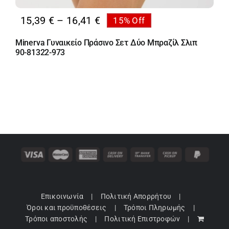
Price
15,39
€
–
16,41
€
15% Off
range:
Minerva Γυναικείο Πράσινο Σετ Δύο Μπραζίλ Σλιπ
15,39 €
90-81322-973
through
16,41 €
Επικοινωνία
Πολιτική Απορρήτου
Όροι και προϋποθέσεις
Τρόποι Πληρωμής
Τρόποι αποστολής
Πολιτική Επιστροφών