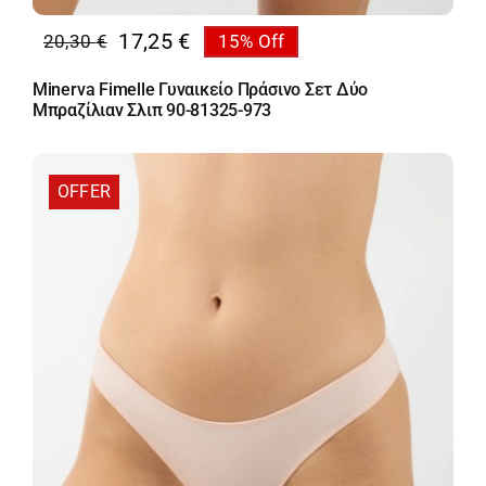
17,25
€
20,30
€
15% Off
Original
Η
price
τρέχουσα
Minerva Fimelle Γυναικείο Πράσινο Σετ Δύο
was:
τιμή
Μπραζίλιαν Σλιπ 90-81325-973
20,30 €.
είναι:
17,25 €.
OFFER