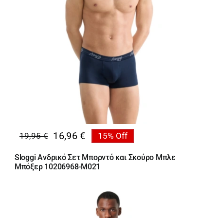
16,96
€
19,95
€
15% Off
Original
Η
price
τρέχουσα
Sloggi Ανδρικό Σετ Μπορντό και Σκούρο Μπλε
was:
τιμή
Μπόξερ 10206968-M021
19,95 €.
είναι:
16,96 €.