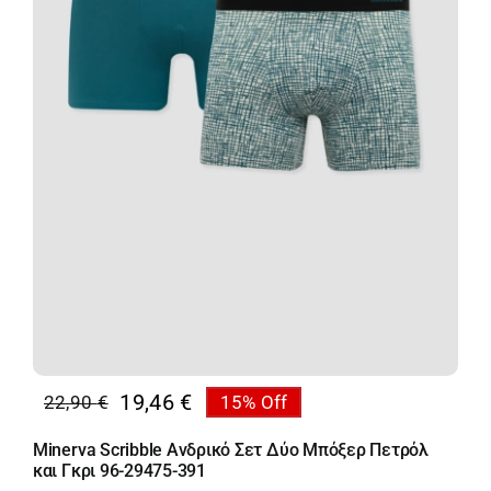
19,46
€
22,90
€
15% Off
Original
Η
price
τρέχουσα
Minerva Scribble Ανδρικό Σετ Δύο Μπόξερ Πετρόλ
was:
τιμή
και Γκρι 96-29475-391