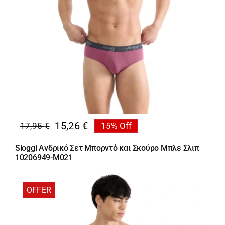
15,26
€
17,95
€
15% Off
Original
Η
price
τρέχουσα
Sloggi Ανδρικό Σετ Μπορντό και Σκούρο Μπλε Σλιπ
was:
τιμή
10206949-M021
17,95 €.
είναι:
15,26 €.
OFFER