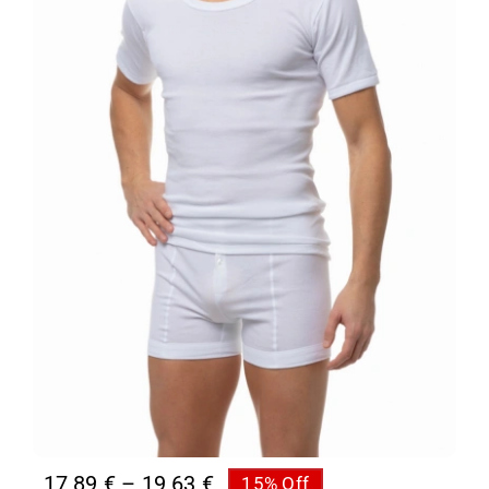
Price
17,89
€
–
19,63
€
15% Off