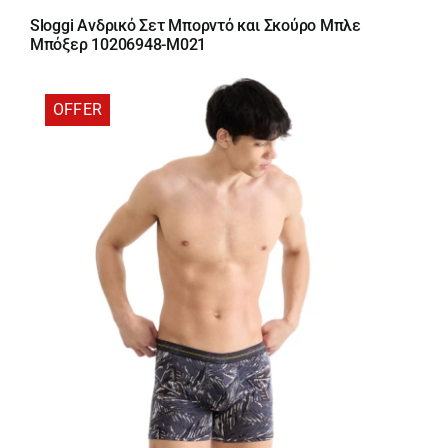
price
τρέχουσα
Sloggi Ανδρικό Σετ Μπορντό και Σκούρο Μπλε
was:
τιμή
Μπόξερ 10206948-M021
20,95 €.
είναι:
17,81 €.
OFFER