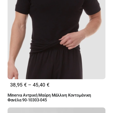
Price
38,95
€
–
45,40
€
range:
Minerva Αντρική Μαύρη Μάλλινη Κοντομάνικη
38,95 €
Φανέλα 90-10303-045
through
45,40 €