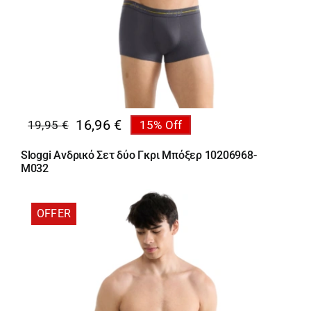
16,96
€
19,95
€
15% Off
Original
Η
price
τρέχουσα
Sloggi Ανδρικό Σετ δύο Γκρι Μπόξερ 10206968-
was:
τιμή
M032
19,95 €.
είναι:
16,96 €.
OFFER