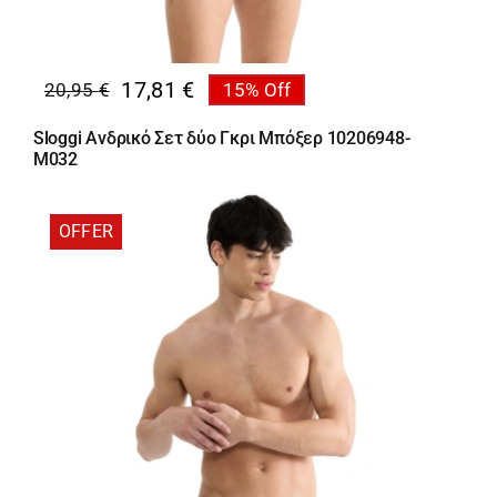
17,81
€
20,95
€
15% Off
Original
Η
price
τρέχουσα
Sloggi Ανδρικό Σετ δύο Γκρι Μπόξερ 10206948-
was:
τιμή
M032
20,95 €.
είναι:
17,81 €.
OFFER