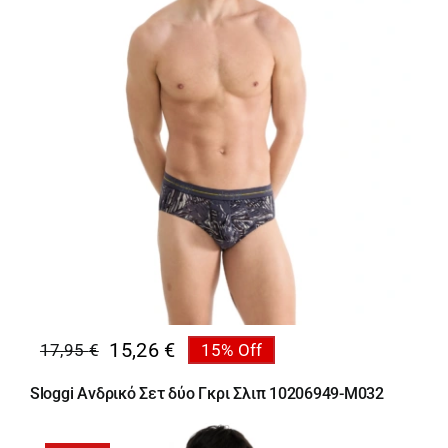
15,26
€
17,95
€
15% Off
Original
Η
price
τρέχουσα
Sloggi Ανδρικό Σετ δύο Γκρι Σλιπ 10206949-M032
was:
τιμή
17,95 €.
είναι: