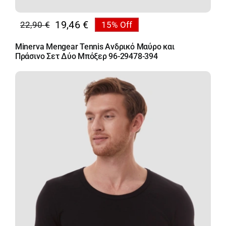
19,46
€
22,90
€
15% Off
Original
Η
price
τρέχουσα
Minerva Mengear Tennis Ανδρικό Μαύρο και
was:
τιμή
Πράσινο Σετ Δύο Μπόξερ 96-29478-394
22,90 €.
είναι:
19,46 €.