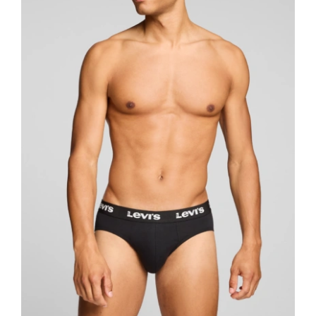
Κορίτσι
Εσώρουχα
Είδη Παρέλασης
Σχετικά με εμάς
Καλάθι
ENGLISH
English