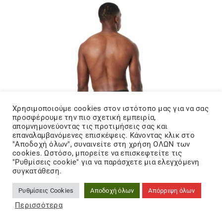
Χρησιμοποιούμε cookies στον ιστότοπo μας για να σας
προσφέρουμε την πιο σχετική εμπειρία,
απομνημονεύοντας τις προτιμήσεις σας και
επαναλαμβανόμενες επισκέψεις. Κάνοντας κλικ στο
"Αποδοχή όλων", συναινείτε στη χρήση ΟΛΩΝ των
cookies. Ωστόσο, μπορείτε να επισκεφτείτε τις
"Ρυθμίσεις cookie" για να παράσχετε μια ελεγχόμενη
συγκατάθεση.
24,95
€
Ρυθμίσεις Cookies
Αποδοχή όλων
Απόρριψη όλων
Περισσότερα
Antetokounbros Ανδρικό Σετ Μαύρο και Χακί
Μπόξερ ACJD352001-060