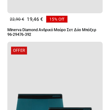
19,46
€
22,90
€
15% Off
Original
Η
price
τρέχουσα
Minerva Diamond Ανδρικό Μαύρο Σετ Δύο Μπόξερ
was:
τιμή
96-29476-392
22,90 €.
είναι:
19,46 €.
OFFER