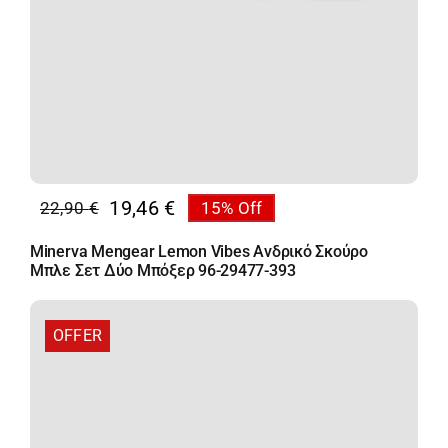
19,46
€
22,90
€
15% Off
Original
Η
price
τρέχουσα
Minerva Mengear Lemon Vibes Ανδρικό Σκούρο
was:
τιμή
Μπλε Σετ Δύο Μπόξερ 96-29477-393
22,90 €.
είναι:
19,46 €.
OFFER