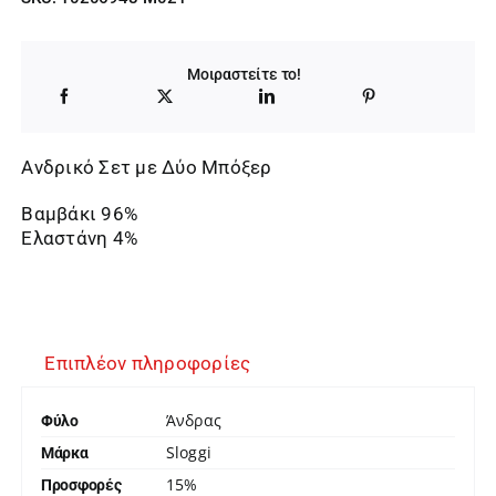
was:
τιμή
20,95 €.
είναι:
Μοιραστείτε το!
17,81 €.
Ανδρικό Σετ με Δύο Μπόξερ
Βαμβάκι 96%
Ελαστάνη 4%
Επιπλέον πληροφορίες
Άνδρας
Φύλο
Sloggi
Μάρκα
15%
Προσφορές