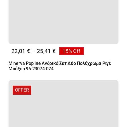
Price
22,01
€
–
25,41
€
15% Off
range:
Minerva Popline Ανδρικό Σετ Δύο Πολύχρωμα Ριγέ
22,01 €
Μπόξερ 96-23074-074
through
25,41 €
OFFER