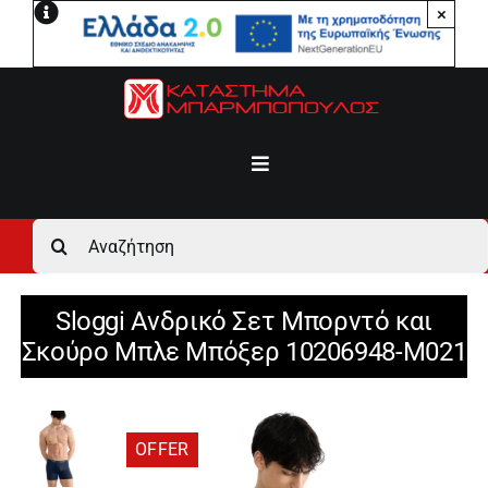
Μετάβαση
×
στο
περιεχόμενο
Toggle
Navigation
Αρχική
Αναζήτηση
για:
Ανδρικά
Sloggi Ανδρικό Σετ Μπορντό και
Σκούρο Μπλε Μπόξερ 10206948-M021
Γυναικεία
Αγόρι
OFFER