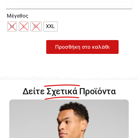

Μέγεθος
M
L
XL
XXL
Προσθήκη στο καλάθι
Sloggi
Ανδρικό
Σετ
Μπορντό
και
Σκούρο
Δείτε
Σχετικά
Προϊόντα
Μπλε
Μπόξερ
10206948-
M021
ποσότητα