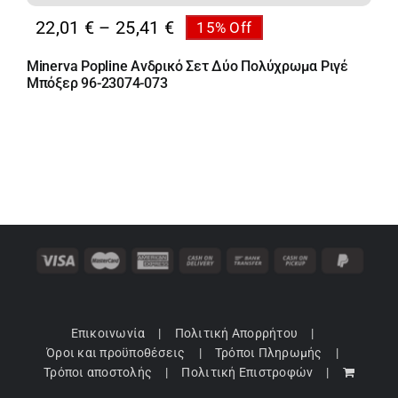
Price
22,01
€
–
25,41
€
15% Off
range:
Minerva Popline Ανδρικό Σετ Δύο Πολύχρωμα Ριγέ
22,01 €
Μπόξερ 96-23074-073
through
25,41 €
Επικοινωνία
Πολιτική Απορρήτου
Όροι και προϋποθέσεις
Τρόποι Πληρωμής
Τρόποι αποστολής
Πολιτική Επιστροφών