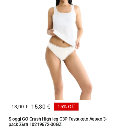
15,30
€
18,00
€
15% Off
Original
Η
price
τρέχουσα
Sloggi GO Crush High leg C3P Γυναικείο Λευκό 3-
was:
τιμή
pack Σλιπ 10219672-00GZ