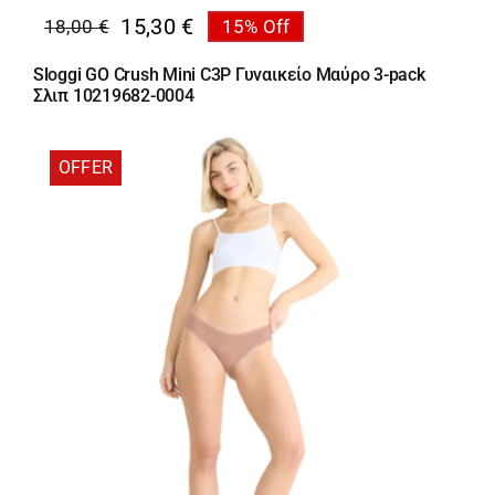
15,30
€
18,00
€
15% Off
Original
Η
price
τρέχουσα
Sloggi GO Crush Mini C3P Γυναικείο Μαύρο 3-pack
was:
τιμή
Σλιπ 10219682-0004
18,00 €.
είναι:
15,30 €.
OFFER