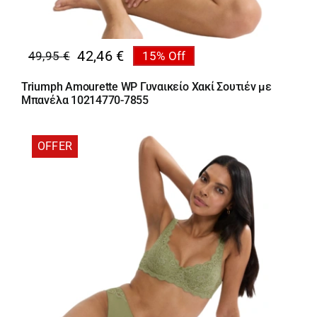
42,46
€
49,95
€
15% Off
Original
Η
price
τρέχουσα
Triumph Amourette WP Γυναικείο Χακί Σουτιέν με
was:
τιμή
Μπανέλα 10214770-7855
49,95 €.
είναι:
42,46 €.
OFFER