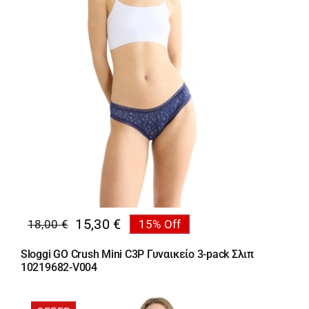
15,30
€
18,00
€
15% Off
Original
Η
price
τρέχουσα
Sloggi GO Crush Mini C3P Γυναικείο 3-pack Σλιπ
was:
τιμή
10219682-V004
18,00 €.
είναι:
15,30 €.