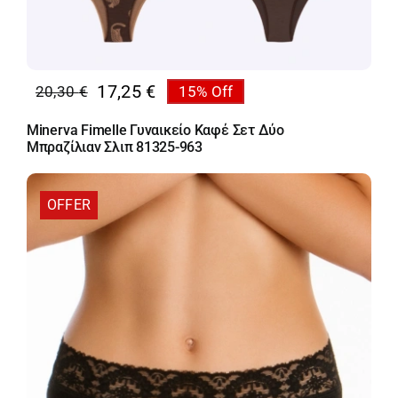
17,25
€
20,30
€
15% Off
Original
Η
price
τρέχουσα
Minerva Fimelle Γυναικείο Καφέ Σετ Δύο
was:
τιμή
Μπραζίλιαν Σλιπ 81325-963
20,30 €.
είναι:
17,25 €.
OFFER