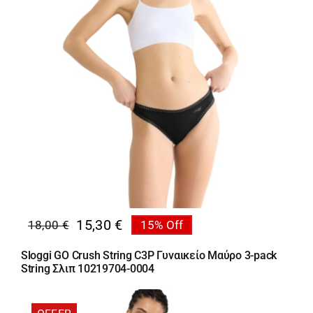
15,30
€
18,00
€
15% Off
Original
Η
price
τρέχουσα
Sloggi GO Crush String C3P Γυναικείο Μαύρο 3-pack
was:
τιμή
String Σλιπ 10219704-0004
18,00 €.
είναι:
15,30 €.