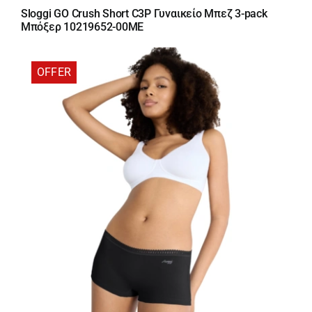
price
τρέχουσα
Sloggi GO Crush Short C3P Γυναικείο Μπεζ 3-pack
was:
τιμή
Μπόξερ 10219652-00ME
20,00 €.
είναι:
17,00 €.
OFFER