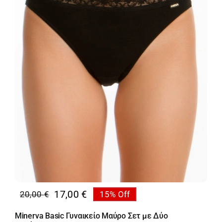
17,00
€
20,00
€
15% Off
Original
Η
price
τρέχουσα
Minerva Basic Γυναικείο Μαύρο Σετ με Δύο