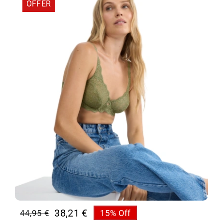
OFFER
38,21
€
44,95
€
15% Off
Original
Η