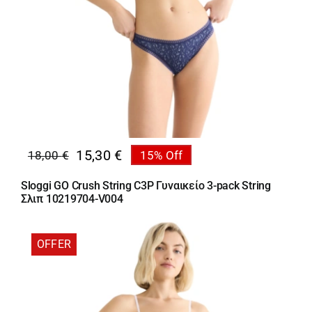
15,30
€
18,00
€
15% Off
Original
Η
price
τρέχουσα
Sloggi GO Crush String C3P Γυναικείο 3-pack String
was:
τιμή
Σλιπ 10219704-V004
18,00 €.
είναι:
15,30 €.
OFFER