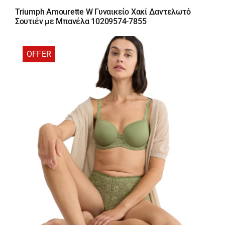
price
τρέχουσα
Triumph Amourette W Γυναικείο Χακί Δαντελωτό
was:
τιμή
Σουτιέν με Μπανέλα 10209574-7855
44,95 €.
είναι:
38,21 €.
OFFER