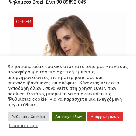
was:
τιμή
Ψηλόμεσα Brazil Σλιπ 90-89892-045
20,00 €.
είναι:
17,00 €.
OFFER
Χρησιμοποιούμε cookies στον ιστότοπo μας για να σας
προσφέρουμε την πιο σχετική εμπειρία,
απομνημονεύοντας τις προτιμήσεις σας και
επαναλαμβανόμενες επισκέψεις. Κάνοντας κλικ στο
"Αποδοχή όλων", συναινείτε στη χρήση ΟΛΩΝ των
cookies. Ωστόσο, μπορείτε να επισκεφτείτε τις
"Ρυθμίσεις cookie" για να παράσχετε μια ελεγχόμενη
συγκατάθεση.
Ρυθμίσεις Cookies
Αποδοχή όλων
Απόρριψη όλων
Περισσότερα