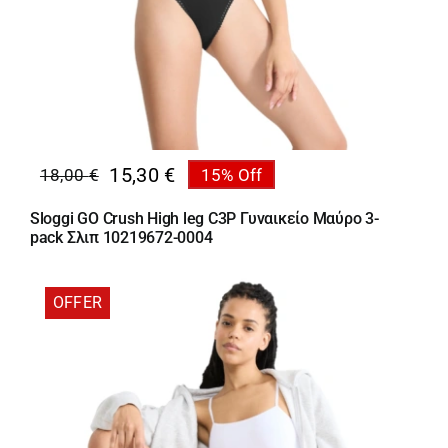
15,30
€
18,00
€
15% Off
Original
Η
price
τρέχουσα
Sloggi GO Crush High leg C3P Γυναικείο Μαύρο 3-
was:
τιμή
pack Σλιπ 10219672-0004
18,00 €.
είναι:
15,30 €.
OFFER