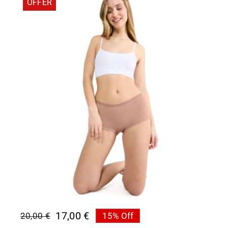
OFFER
17,00
€
20,00
€
15% Off
Original
Η