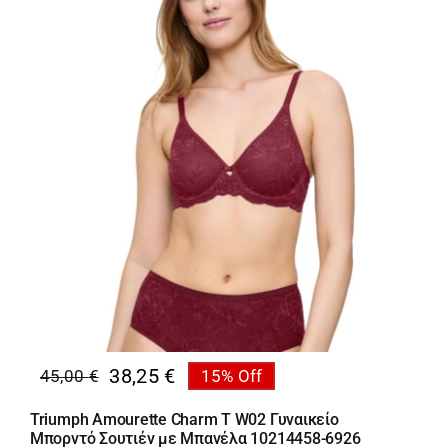
38,25
€
45,00
€
15% Off
Original
Η
price
τρέχουσα
Triumph Amourette Charm T W02 Γυναικείο
was:
τιμή
Μπορντό Σουτιέν με Μπανέλα 10214458-6926