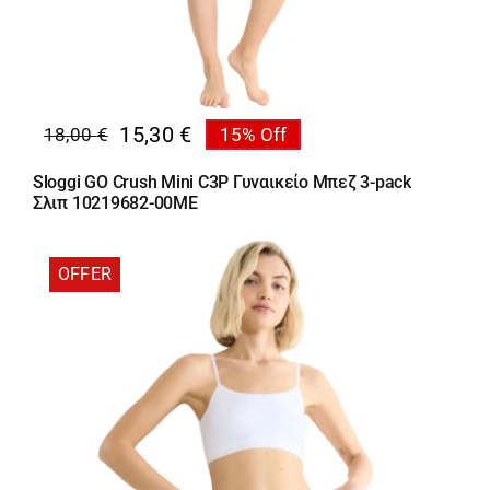
15,30
€
18,00
€
15% Off
Original
Η
price
τρέχουσα
Sloggi GO Crush Mini C3P Γυναικείο Μπεζ 3-pack
was:
τιμή
Σλιπ 10219682-00ME
18,00 €.
είναι:
15,30 €.
OFFER