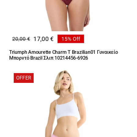
17,00
€
20,00
€
15% Off
Original
Η
price
τρέχουσα
Triumph Amourette Charm T Brazilian01 Γυναικείο
was:
τιμή
Μπορντό Brazil Σλιπ 10214456-6926
20,00 €.
είναι:
17,00 €.
OFFER