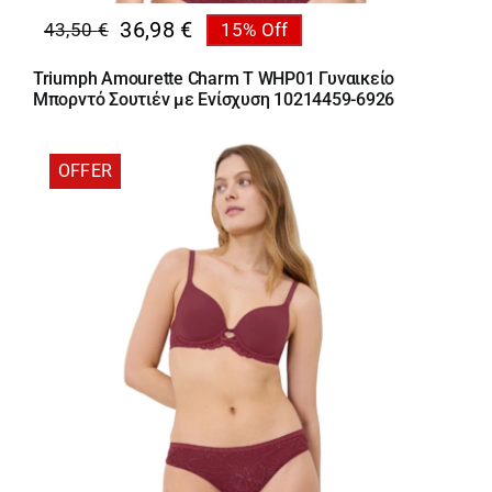
36,98
€
43,50
€
15% Off
Original
Η
price
τρέχουσα
Triumph Amourette Charm T WHP01 Γυναικείο
was:
τιμή
Μπορντό Σουτιέν με Ενίσχυση 10214459-6926
43,50 €.
είναι:
36,98 €.
OFFER