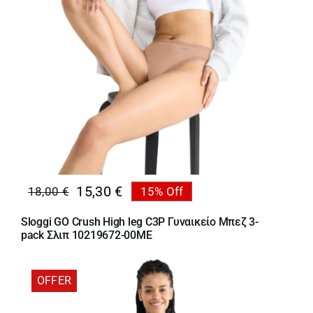
15,30
€
18,00
€
15% Off
Original
Η
price
τρέχουσα
Sloggi GO Crush High leg C3P Γυναικείο Μπεζ 3-
was:
τιμή
pack Σλιπ 10219672-00ME
18,00 €.
είναι:
15,30 €.
OFFER