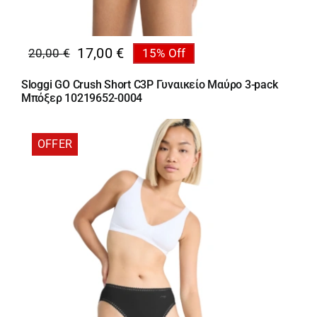
17,00
€
20,00
€
15% Off
Original
Η
price
τρέχουσα
Sloggi GO Crush Short C3P Γυναικείο Μαύρο 3-pack
was:
τιμή
Μπόξερ 10219652-0004
20,00 €.
είναι:
17,00 €.
OFFER