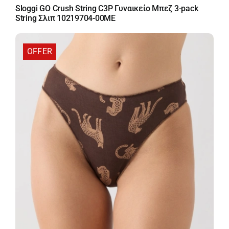
price
τρέχουσα
Sloggi GO Crush String C3P Γυναικείο Μπεζ 3-pack
was:
τιμή
String Σλιπ 10219704-00ME
18,00 €.
είναι:
15,30 €.
OFFER