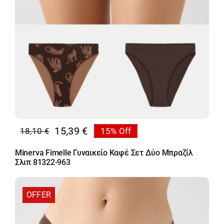
15,39
€
18,10
€
15% Off
Original
Η
price
τρέχουσα
Minerva Fimelle Γυναικείο Καφέ Σετ Δύο Μπραζίλ
was:
τιμή
Σλιπ 81322-963
18,10 €.
είναι:
15,39 €.
OFFER