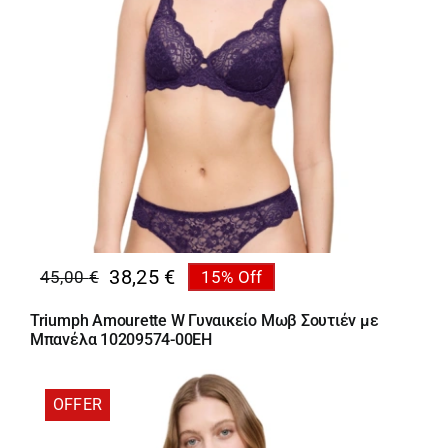
38,25
€
45,00
€
15% Off
Original
Η
price
τρέχουσα
Triumph Amourette W Γυναικείο Μωβ Σουτιέν με
was:
τιμή
Μπανέλα 10209574-00EH
45,00 €.
είναι:
38,25 €.
OFFER