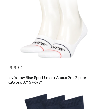
Κορίτσι
Εσώρουχα
Είδη Παρέλασης
Σχετικά με εμάς
9,99
€
Καλάθι
Levi's Low Rise Sport Unisex Λευκό Σετ 2-pack
Κάλτσες 37157-0771
ENGLISH
English