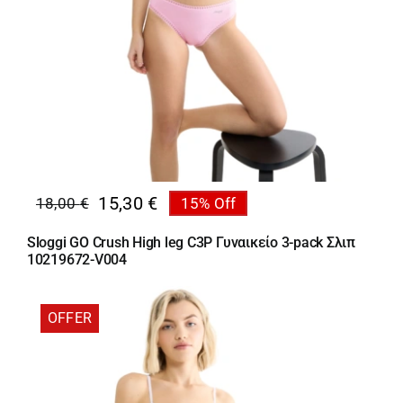
15,30
€
18,00
€
15% Off
Original
Η
price
τρέχουσα
Sloggi GO Crush High leg C3P Γυναικείο 3-pack Σλιπ
was:
τιμή
10219672-V004
18,00 €.
είναι:
15,30 €.
OFFER