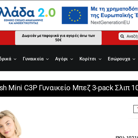
Αναζήτ
Δωρεάν μεταφορικά για αγορές άνω των
50€
για:
δρικά
Γυναικεία
Αγόρι
Κορίτσι
Εσώρουχα
ush Mini C3P Γυναικείο Μπεζ 3-pack Σλιπ 
SKU:
1021