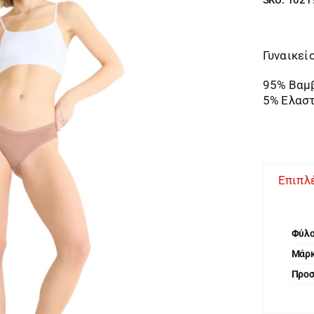
Γυναικεί
95% Βαμ
5% Ελασ
Επιπλ
Φύλ
Μάρ
Προ