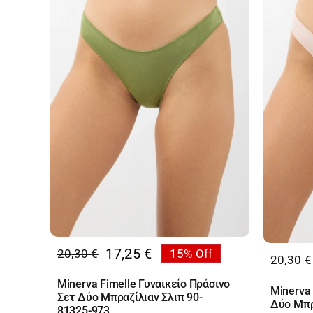
17,25
€
20,30
€
15% Off
Original
Η
20,30
€
Origin
Η
price
τρέχουσα
price
τρέχο
Minerva Fimelle Γυναικείο Πράσινο
Minerva 
was:
τιμή
Σετ Δύο Μπραζίλιαν Σλιπ 90-
was:
τιμή
Δύο Μπρ
20,30 €.
είναι:
81325-973