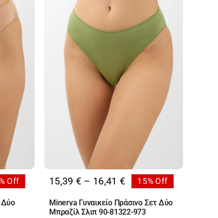
Price
15,39
€
–
16,41
€
% Off
15% Off
:
range:
 Δύο
Minerva Γυναικείο Πράσινο Σετ Δύο
 €
15,39 €
Μπραζίλ Σλιπ 90-81322-973
ugh
through