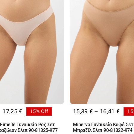
Price
17,25
€
15,39
€
–
16,41
€
15% Off
15
al
range
υσα
Fimelle Γυναικείο Ροζ Σετ
Minerva Γυναικείο Καφέ Σετ
15,39
αζίλιαν Σλιπ 90-81325-977
Μπραζίλ Σλιπ 90-81322-974
thro