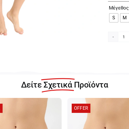
Μέγεθος
S
M
Sl
G
Cr
Mi
C
Γυ
Μ
Δείτε
Σχετικά
Προϊόντα
3-
pa
Σλ
10
R
OFFER
0
π