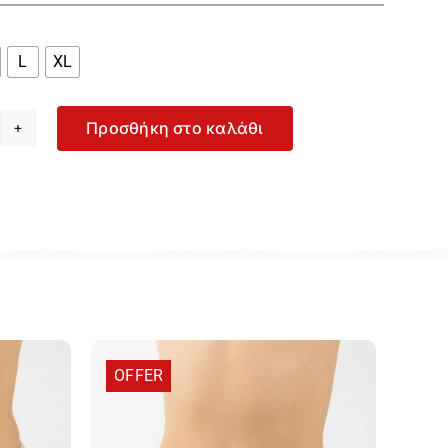

L
XL
Προσθήκη στο καλάθι
oggi
O
ush
ni
3P
ναικείο
πεζ
ck
ιπ
219682-
OFFER
0ME
οσότητα