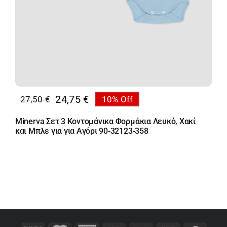
24,75
€
27,50
€
10% Off
Original
Η
price
τρέχουσα
Minerva Σετ 3 Κοντομάνικα Φορμάκια Λευκό, Χακί
was:
τιμή
και Μπλε για για Αγόρι 90-32123-358
27,50 €.
είναι:
24,75 €.