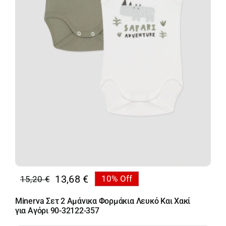
13,68
€
15,20
€
10% Off
Original
Η
price
τρέχουσα
Minerva Σετ 2 Αμάνικα Φορμάκια Λευκό Και Χακί
was:
τιμή
για Αγόρι 90-32122-357
15,20 €.
είναι: