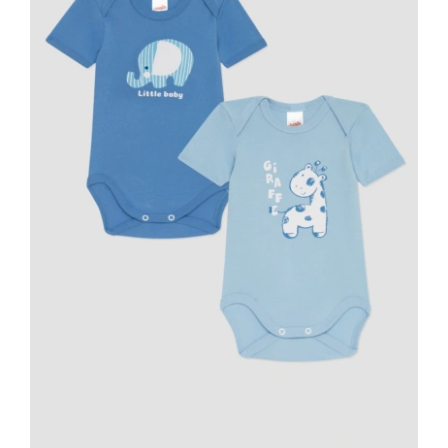
Κορίτσι
Εσώρουχα
Είδη Παρέλασης
Σχετικά με εμάς
Καλάθι
ENGLISH
English