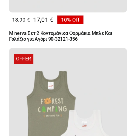
17,01
€
18,90
€
10% Off
Original
Η
price
τρέχουσα
Minerva Σετ 2 Κοντομάνικα Φορμάκια Μπλε Και
was:
τιμή
Γαλάζιο για Αγόρι 90-32121-356
18,90 €.
είναι:
17,01 €.
OFFER