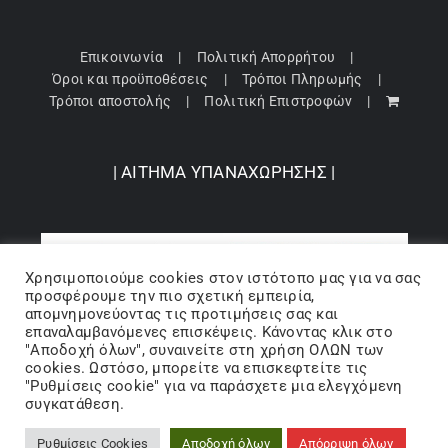
Επικοινωνία
Πολιτική Απορρήτου
Όροι και προϋποθέσεις
Τρόποι Πληρωμής
Τρόποι αποστολής
Πολιτική Επιστροφών
| ΑΙΤΗΜΑ ΥΠΑΝΑΧΩΡΗΣΗΣ |
Χρησιμοποιούμε cookies στον ιστότοπo μας για να σας
προσφέρουμε την πιο σχετική εμπειρία,
απομνημονεύοντας τις προτιμήσεις σας και
επαναλαμβανόμενες επισκέψεις. Κάνοντας κλικ στο
"Αποδοχή όλων", συναινείτε στη χρήση ΟΛΩΝ των
cookies. Ωστόσο, μπορείτε να επισκεφτείτε τις
"Ρυθμίσεις cookie" για να παράσχετε μια ελεγχόμενη
Copyright 2024 © Barbopoulos store - All Rights Reserved |
συγκατάθεση.
Powered by Lumiverse
Ρυθμίσεις Cookies
Αποδοχή όλων
Απόρριψη όλων