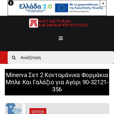
Μετάβαση
×
στο
περιεχόμενο
Toggle
Navigation
Αρχική
Αναζήτηση
για:
Ανδρικά
Minerva Σετ 2 Κοντομάνικα Φορμάκια
Μπλε Και Γαλάζιο για Αγόρι 90-32121-
Γυναικεία
356
Αγόρι
OFFER