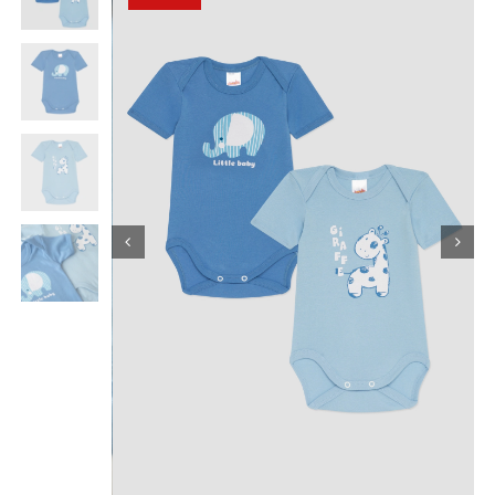
Κορίτσι
Εσώρουχα
Είδη Παρέλασης
Σχετικά με εμάς
Καλάθι
ENGLISH
English