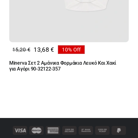
13,68
€
15,20
€
10% Off
Original
Η
price
τρέχουσα
Minerva Σετ 2 Αμάνικα Φορμάκια Λευκό Και Χακί
was:
τιμή
για Αγόρι 90-32122-357
15,20 €.
είναι:
13,68 €.