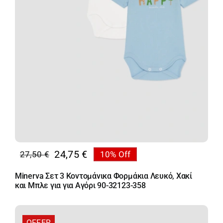
24,75
€
27,50
€
10% Off
Original
Η
price
τρέχουσα
Minerva Σετ 3 Κοντομάνικα Φορμάκια Λευκό, Χακί
was:
τιμή
και Μπλε για για Αγόρι 90-32123-358
27,50 €.
είναι:
24,75 €.
OFFER