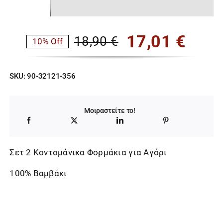
17,01
€
18,90
€
10% Off
Original
Η
price
τρέχουσα
SKU:
90-32121-356
was:
τιμή
18,90 €.
είναι:
Μοιραστείτε το!
17,01 €.
Σετ 2 Κοντομάνικα Φορμάκια για Αγόρι
100% Βαμβάκι