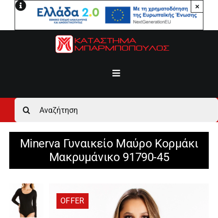
Μετάβαση
×
στο
περιεχόμενο
Toggle
Navigation
Αρχική
Αναζήτηση
για:
Ανδρικά
Minerva Γυναικείο Μαύρο Κορμάκι
Μακρυμάνικο 91790-45
Γυναικεία
Αγόρι
OFFER