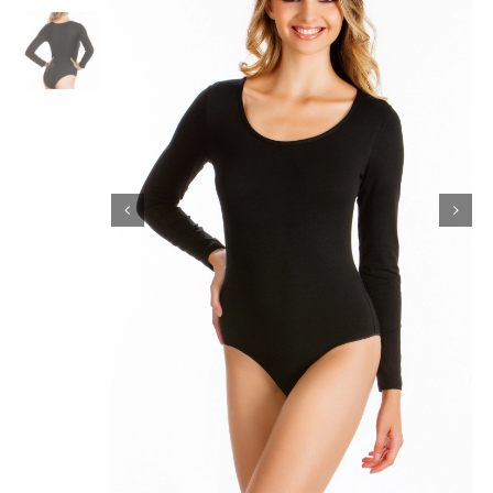
Κορίτσι
Εσώρουχα
Είδη Παρέλασης
Σχετικά με εμάς
Καλάθι
ENGLISH
English