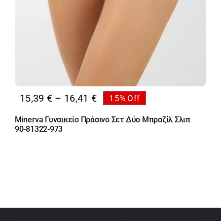
Price
15,39
€
–
16,41
€
15% Off
range:
Minerva Γυναικείο Πράσινο Σετ Δύο Μπραζίλ Σλιπ
15,39 €
90-81322-973
through
16,41 €