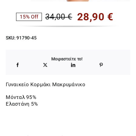
28,90
€
34,00
€
15% Off
Original
Η
price
τρέχουσα
SKU:
91790-45
was:
τιμή
34,00 €.
είναι:
Μοιραστείτε το!
28,90 €.
Γυναικείο Κορμάκι Μακρυμάνικο
Μόνταλ 95%
Ελαστάνη 5%