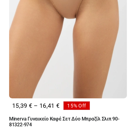
Price
15,39
€
–
16,41
€
15% Off
range:
Minerva Γυναικείο Καφέ Σετ Δύο Μπραζίλ Σλιπ 90-
15,39 €
81322-974
through
16,41 €