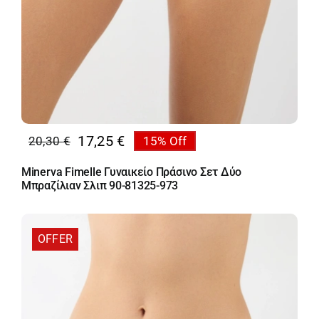
17,25
€
20,30
€
15% Off
Original
Η
price
τρέχουσα
Minerva Fimelle Γυναικείο Πράσινο Σετ Δύο
was:
τιμή
Μπραζίλιαν Σλιπ 90-81325-973
20,30 €.
είναι:
17,25 €.
OFFER