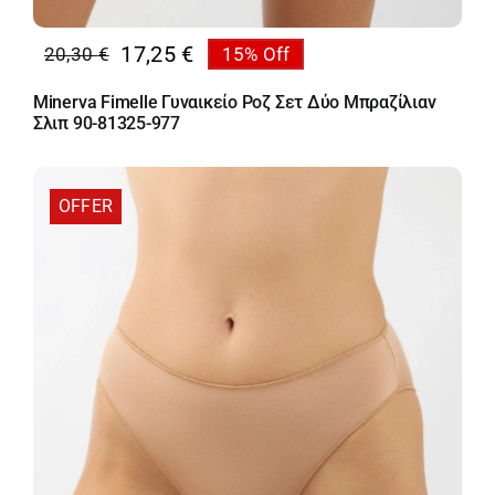
17,25
€
20,30
€
15% Off
Original
Η
price
τρέχουσα
Minerva Fimelle Γυναικείο Ροζ Σετ Δύο Μπραζίλιαν
was:
τιμή
Σλιπ 90-81325-977
20,30 €.
είναι:
17,25 €.
OFFER