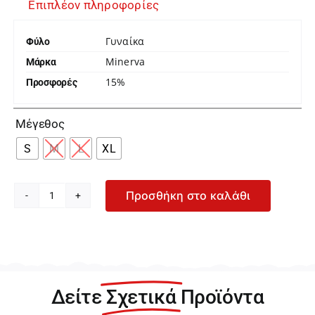
Επιπλέον πληροφορίες
Γυναίκα
Φύλο
Minerva
Μάρκα
15%
Προσφορές

Μέγεθος
S
M
L
XL
Προσθήκη στο καλάθι
Minerva
Γυναικείο
Μαύρο
Κορμάκι
Μακρυμάνικο
91790-
Δείτε
Σχετικά
Προϊόντα
45
ποσότητα