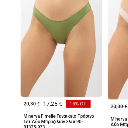
17,25
€
20,30
€
15% Off
Original
Η
20,30
€
Origin
Η
price
τρέχουσα
price
τρέχο
Minerva Fimelle Γυναικείο Πράσινο
Minerva 
was:
τιμή
Σετ Δύο Μπραζίλιαν Σλιπ 90-
was:
τιμή
Δύο Μπρ
20,30 €.
είναι:
81325-973