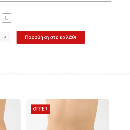

L
Προσθήκη στο καλάθι
iumph
at
ght
gas
ναικείο
αύρο
ring
ιπ
224867-
004
OFFER
οσότητα