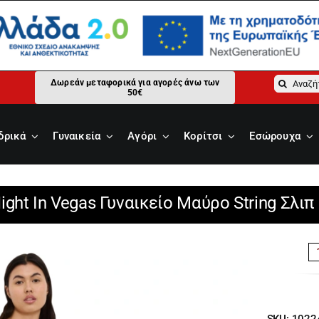
Αναζήτ
Δωρεάν μεταφορικά για αγορές άνω των
50€
για:
δρικά
Γυναικεία
Αγόρι
Κορίτσι
Εσώρουχα
ight In Vegas Γυναικείο Μαύρο String Σλι
SKU:
1022