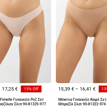
Price
17,25
€
15,39
€
–
16,41
€
15% Off
15
al
range
υσα
Fimelle Γυναικείο Ροζ Σετ
Minerva Γυναικείο Καφέ Σετ
15,39
αζίλιαν Σλιπ 90-81325-977
Μπραζίλ Σλιπ 90-81322-974
thro