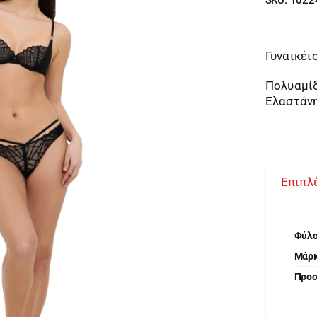
Γυναικέιο
Πολυαμί
Ελαστάν
Επιπλ
Φύλ
Μάρ
Προ