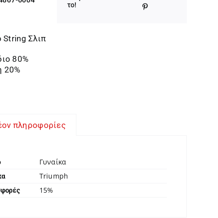
was:
τιμή
το!
15,00 €.
είναι:
12,75 €.
 String Σλιπ
διο 80%
η 20%
έον πληροφορίες
Γυναίκα
ο
Triumph
κα
15%
σφορές