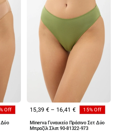
Price
15,39
€
–
16,41
€
% Off
15% Off
:
range:
 Δύο
Minerva Γυναικείο Πράσινο Σετ Δύο
 €
15,39 €
Μπραζίλ Σλιπ 90-81322-973
ugh
through