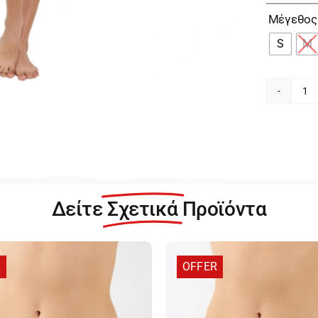
Μέγεθος
S
M
Tr
Th
Ni
In
Ve
Γυ
Μ
Δείτε
Σχετικά
Προϊόντα
St
Σλ
10
0
R
OFFER
π