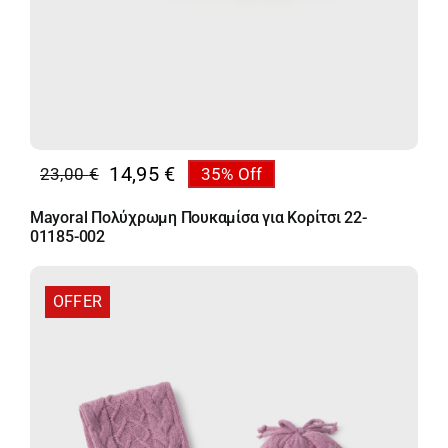
14,95
€
23,00
€
35% Off
Original
Η
price
τρέχουσα
Mayoral Πολύχρωμη Πουκαμίσα για Κορίτσι 22-
was:
τιμή
01185-002
23,00 €.
είναι:
14,95 €.
OFFER