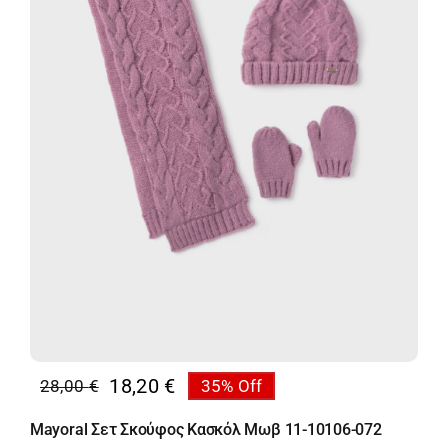
18,20
€
28,00
€
35% Off
Original
Η
price
τρέχουσα
Mayoral Σετ Σκούφος Κασκόλ Μωβ 11-10106-072
was:
τιμή