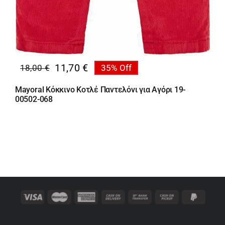
11,70
€
18,00
€
35% Off
Original
Η
price
τρέχουσα
Mayoral Κόκκινο Κοτλέ Παντελόνι για Αγόρι 19-
was:
τιμή
00502-068
18,00 €.
είναι:
11,70 €.