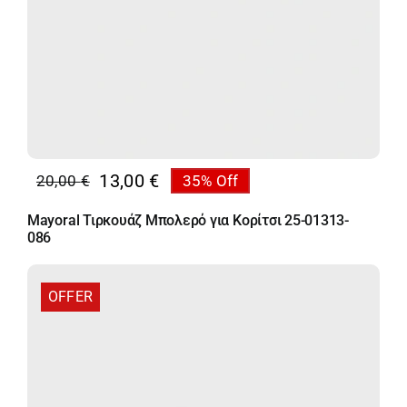
13,00
€
20,00
€
35% Off
Original
Η
price
τρέχουσα
Mayoral Τιρκουάζ Μπολερό για Κορίτσι 25-01313-
was:
τιμή
086
20,00 €.
είναι:
13,00 €.
OFFER