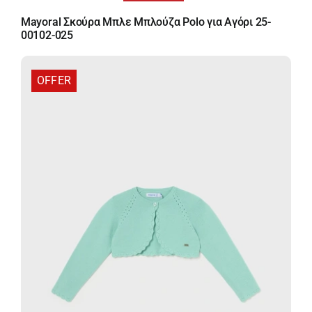
price
τρέχουσα
Mayoral Σκούρα Μπλε Μπλούζα Polo για Αγόρι 25-
was:
τιμή
00102-025
10,00 €.
είναι:
6,50 €.
OFFER