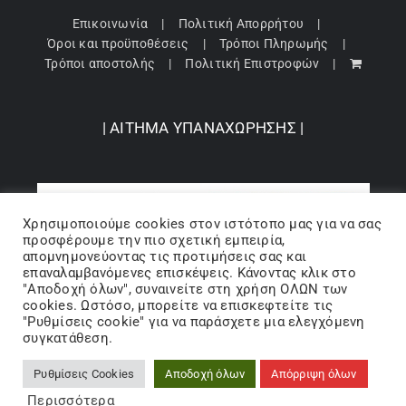
Επικοινωνία
Πολιτική Απορρήτου
Όροι και προϋποθέσεις
Τρόποι Πληρωμής
Τρόποι αποστολής
Πολιτική Επιστροφών
| ΑΙΤΗΜΑ ΥΠΑΝΑΧΩΡΗΣΗΣ |
Χρησιμοποιούμε cookies στον ιστότοπo μας για να σας
προσφέρουμε την πιο σχετική εμπειρία,
απομνημονεύοντας τις προτιμήσεις σας και
επαναλαμβανόμενες επισκέψεις. Κάνοντας κλικ στο
"Αποδοχή όλων", συναινείτε στη χρήση ΟΛΩΝ των
cookies. Ωστόσο, μπορείτε να επισκεφτείτε τις
"Ρυθμίσεις cookie" για να παράσχετε μια ελεγχόμενη
Copyright 2024 © Barbopoulos store - All Rights Reserved |
συγκατάθεση.
Powered by Lumiverse
Ρυθμίσεις Cookies
Αποδοχή όλων
Απόρριψη όλων
Facebook
X
Instagram
Pinterest
Περισσότερα