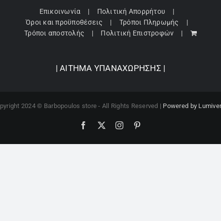
Επικοινωνία
Πολιτική Απορρήτου
Όροι και προϋποθέσεις
Τρόποι Πληρωμής
Τρόποι αποστολής
Πολιτική Επιστροφών
| ΑΙΤΗΜΑ ΥΠΑΝΑΧΩΡΗΣΗΣ |
pyright 2024 © Barbopoulos store - All Rights Reserved |
Powered by Lumive
Facebook
X
Instagram
Pinterest