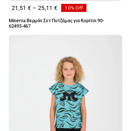
Price
21,51
€
–
25,11
€
10% Off
range:
Minerva Βερμάν Σετ Πυτζάμας για Κορίτσι 90-
21,51 €
62495-467
through
25,11 €