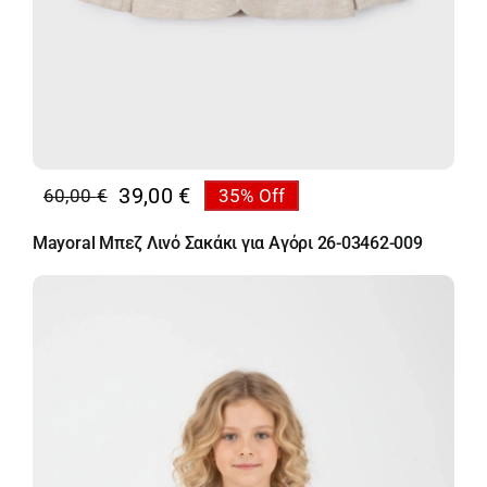
39,00
€
60,00
€
35% Off
Original
Η
price
τρέχουσα
Mayoral Μπεζ Λινό Σακάκι για Αγόρι 26-03462-009
was:
τιμή
60,00 €.
είναι:
39,00 €.