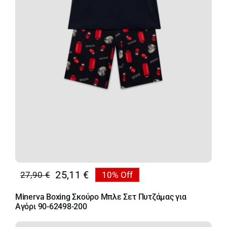
25,11
€
27,90
€
10% Off
Original
Η
price
τρέχουσα
Minerva Boxing Σκούρο Μπλε Σετ Πυτζάμας για
was:
τιμή
Αγόρι 90-62498-200
27,90 €.
είναι: