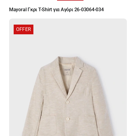
price
τρέχουσα
Mayoral Γκρι T-Shirt για Αγόρι 26-03064-034
was:
τιμή
16,00 €.
είναι:
10,40 €.
OFFER