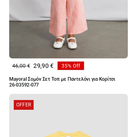
29,90
€
46,00
€
35% Off
Original
Η
price
τρέχουσα
Mayoral Σομόν Σετ Τοπ με Παντελόνι για Κορίτσι
was:
τιμή
26-03592-077
46,00 €.
είναι:
29,90 €.
OFFER