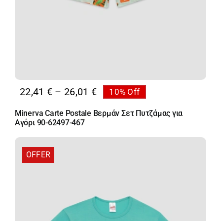
Price
22,41
€
–
26,01
€
10% Off
range:
Minerva Carte Postale Βερμάν Σετ Πυτζάμας για
22,41 €
Αγόρι 90-62497-467
through
26,01 €
OFFER