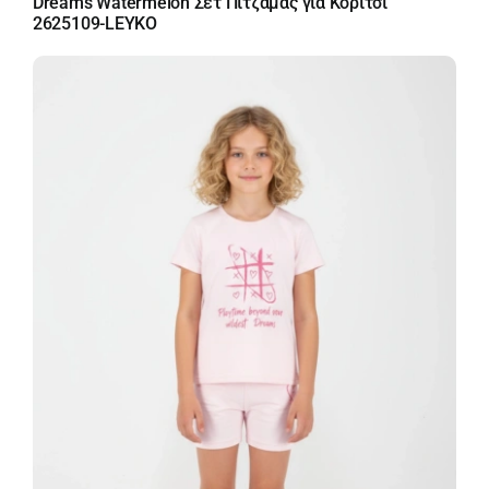
Dreams Watermelon Σετ Πιτζάμας για Κορίτσι
2625109-LEYKO