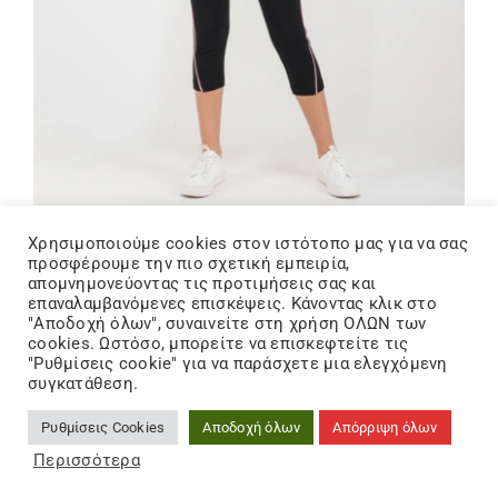
Χρησιμοποιούμε cookies στον ιστότοπo μας για να σας
16,00
€
προσφέρουμε την πιο σχετική εμπειρία,
απομνημονεύοντας τις προτιμήσεις σας και
Joyce Μαύρο Σετ T-Shirt με Κολάν για Κορίτσι
επαναλαμβανόμενες επισκέψεις. Κάνοντας κλικ στο
2613128-MAYRO
"Αποδοχή όλων", συναινείτε στη χρήση ΟΛΩΝ των
cookies. Ωστόσο, μπορείτε να επισκεφτείτε τις
"Ρυθμίσεις cookie" για να παράσχετε μια ελεγχόμενη
συγκατάθεση.
Ρυθμίσεις Cookies
Αποδοχή όλων
Απόρριψη όλων
Περισσότερα