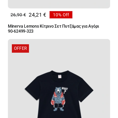
24,21
€
26,90
€
10% Off
Original
Η
price
τρέχουσα
Minerva Lemons Κίτρινο Σετ Πυτζάμας για Αγόρι
was:
τιμή
90-62499-323
26,90 €.
είναι:
24,21 €.
OFFER