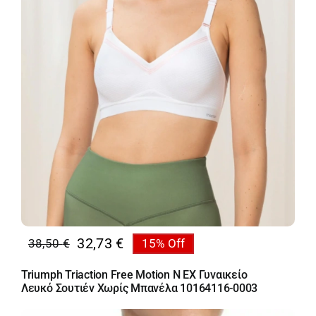
32,73
€
38,50
€
15% Off
Original
Η
price
τρέχουσα
Triumph Triaction Free Motion N EX Γυναικείο
was:
τιμή
Λευκό Σουτιέν Χωρίς Μπανέλα 10164116-0003
38,50 €.
είναι: