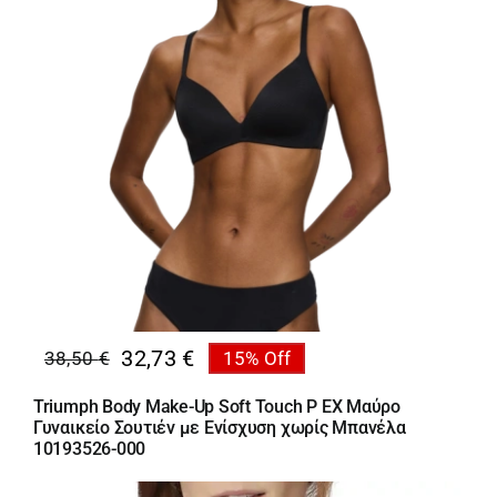
Κορίτσι
Εσώρουχα
Είδη Παρέλασης
Σχετικά με εμάς
Καλάθι
32,73
€
38,50
€
15% Off
Original
Η
ENGLISH
English
price
τρέχουσα
Triumph Body Make-Up Soft Touch P EX Μαύρο
was:
τιμή
Γυναικείο Σουτιέν με Ενίσχυση χωρίς Μπανέλα
38,50 €.
είναι:
10193526-000
32,73 €.