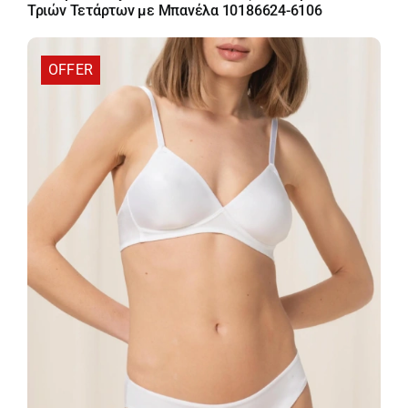
was:
τιμή
Τριών Τετάρτων με Μπανέλα 10186624-6106
35,00 €.
είναι:
29,75 €.
OFFER