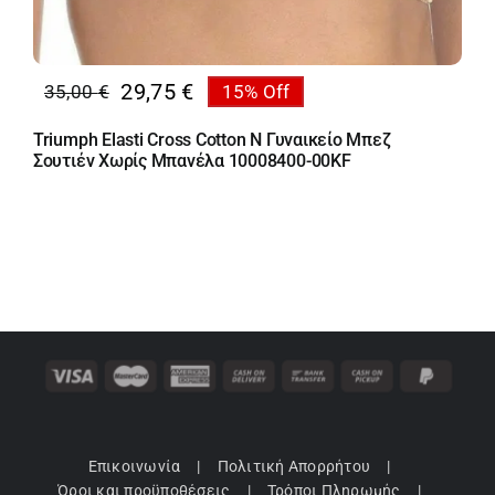
29,75
€
35,00
€
15% Off
Original
Η
price
τρέχουσα
Triumph Elasti Cross Cotton N Γυναικείο Μπεζ
was:
τιμή
Σουτιέν Χωρίς Μπανέλα 10008400-00KF
35,00 €.
είναι:
29,75 €.
Επικοινωνία
Πολιτική Απορρήτου
Όροι και προϋποθέσεις
Τρόποι Πληρωμής