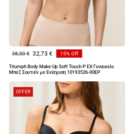
32,73
€
38,50
€
15% Off
Original
Η
price
τρέχουσα
Triumph Body Make-Up Soft Touch P EX Γυναικείο
was:
τιμή
Μπεζ Σουτιέν με Ενίσχυση 10193526-00EP
38,50 €.
είναι:
32,73 €.
OFFER