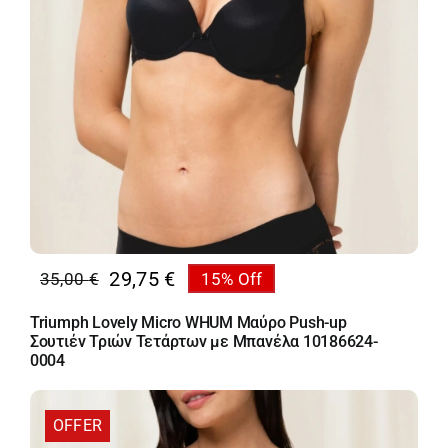
29,75
€
35,00
€
15% Off
Original
Η
price
τρέχουσα
Triumph Lovely Micro WHUM Μαύρο Push-up
was:
τιμή
Σουτιέν Τριών Τετάρτων με Μπανέλα 10186624-
35,00 €.
είναι:
0004
29,75 €.
OFFER