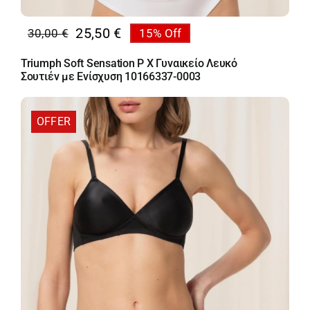
25,50
€
30,00
€
15% Off
Original
Η
price
τρέχουσα
Triumph Soft Sensation P X Γυναικείο Λευκό
was:
τιμή
Σουτιέν με Ενίσχυση 10166337-0003
30,00 €.
είναι:
25,50 €.
OFFER