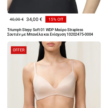
34,00
€
40,00
€
15% Off
Original
Η
price
τρέχουσα
Triumph Stepy Soft 01 WDP Μαύρο Strapless
was:
τιμή
Σουτιέν με Μπανέλα και Ενίσχυση 10202475-0004
40,00 €.
είναι:
34,00 €.
OFFER