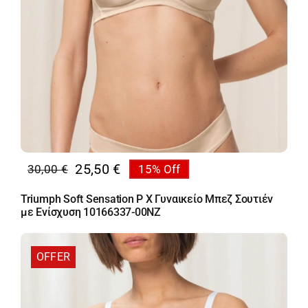
25,50
€
30,00
€
15% Off
Original
Η
price
τρέχουσα
Triumph Soft Sensation P X Γυναικείο Μπεζ Σουτιέν
was:
τιμή
με Ενίσχυση 10166337-00NZ
30,00 €.
είναι:
25,50 €.
OFFER