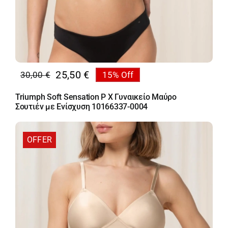
25,50
€
30,00
€
15% Off
Original
Η
price
τρέχουσα
Triumph Soft Sensation P X Γυναικείο Μαύρο
was:
τιμή
Σουτιέν με Ενίσχυση 10166337-0004
30,00 €.
είναι:
25,50 €.
OFFER