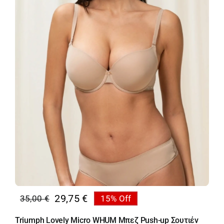
29,75
€
35,00
€
15% Off
Original
Η
price
τρέχουσα
Triumph Lovely Micro WHUM Μπεζ Push-up Σουτιέν