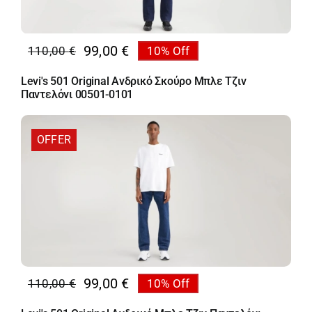
99,00
€
110,00
€
10% Off
Original
Η
price
τρέχουσα
Levi's 501 Original Ανδρικό Σκούρο Μπλε Τζιν
was:
τιμή
Παντελόνι 00501-0101
110,00 €.
είναι:
99,00 €.
OFFER
99,00
€
110,00
€
10% Off
Original
Η
price
τρέχουσα