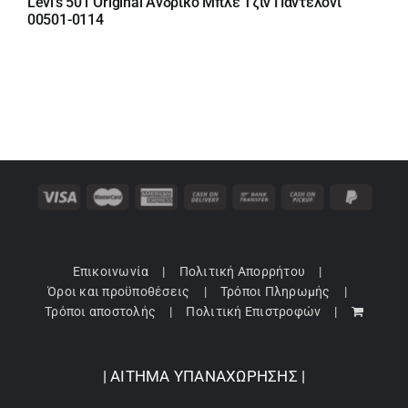
Levi's 501 Original Ανδρικό Μπλε Τζιν Παντελόνι
was:
τιμή
00501-0114
110,00 €.
είναι:
99,00 €.
Επικοινωνία
Πολιτική Απορρήτου
Όροι και προϋποθέσεις
Τρόποι Πληρωμής
Τρόποι αποστολής
Πολιτική Επιστροφών
| ΑΙΤΗΜΑ ΥΠΑΝΑΧΩΡΗΣΗΣ |