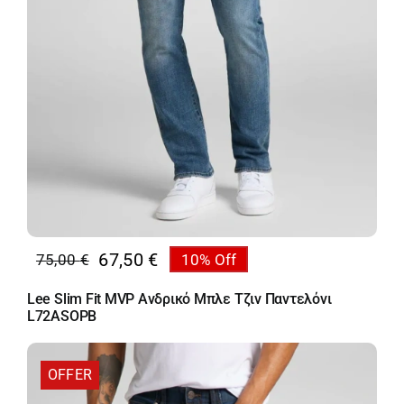
67,50
€
75,00
€
10% Off
Original
Η
price
τρέχουσα
Lee Slim Fit MVP Ανδρικό Μπλε Τζιν Παντελόνι
was:
τιμή
L72ASOPB
75,00 €.
είναι:
67,50 €.
OFFER