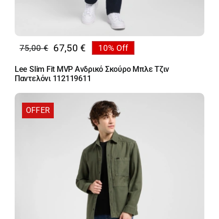
67,50
€
75,00
€
10% Off
Original
Η
price
τρέχουσα
Lee Slim Fit MVP Ανδρικό Σκούρο Μπλε Τζιν
was:
τιμή
Παντελόνι 112119611
75,00 €.
είναι:
67,50 €.
OFFER