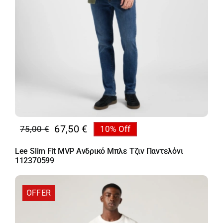
67,50
€
75,00
€
10% Off
Original
Η
price
τρέχουσα
Lee Slim Fit MVP Ανδρικό Μπλε Τζιν Παντελόνι
was:
τιμή
112370599
75,00 €.
είναι:
67,50 €.
OFFER