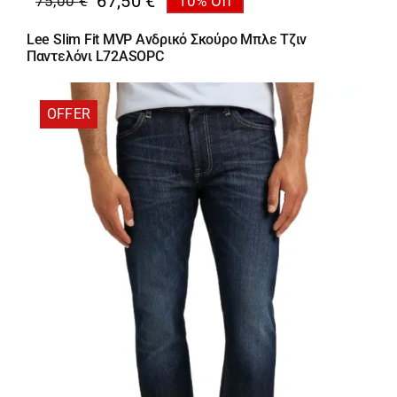
67,50
€
75,00
€
10% Off
Original
Η
price
τρέχουσα
Lee Slim Fit MVP Ανδρικό Σκούρο Μπλε Τζιν
was:
τιμή
Παντελόνι L72ASOPC
75,00 €.
είναι:
67,50 €.
OFFER