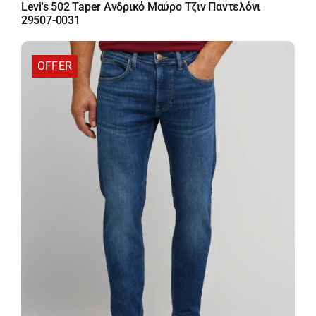
price
τρέχουσα
Levi's 502 Taper Ανδρικό Μαύρο Τζιν Παντελόνι
was:
τιμή
29507-0031
110,00 €.
είναι:
77,00 €.
OFFER