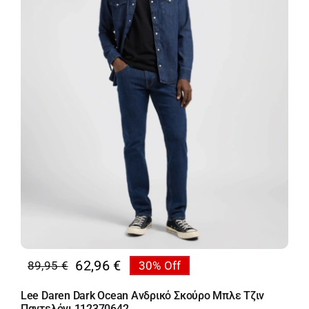
Κορίτσι
Εσώρουχα
Είδη Παρέλασης
Σχετικά με εμάς
Καλάθι
ENGLISH
English
62,96
€
89,95
€
30% Off
Original
Η
price
τρέχουσα
Lee Daren Dark Ocean Ανδρικό Σκούρο Μπλε Τζιν
was:
τιμή
Παντελόνι 112370642