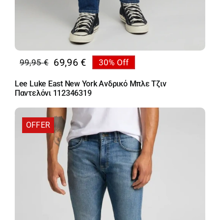
69,96
€
99,95
€
30% Off
Original
Η
price
τρέχουσα
Lee Luke East New York Ανδρικό Μπλε Τζιν
was:
τιμή
Παντελόνι 112346319
99,95 €.
είναι:
69,96 €.
OFFER