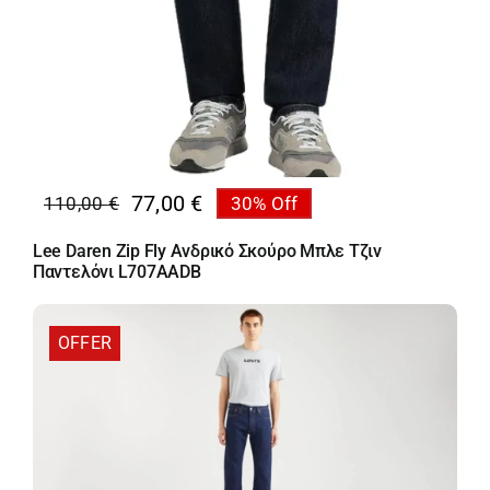
77,00
€
110,00
€
30% Off
Original
Η
price
τρέχουσα
Lee Daren Zip Fly Ανδρικό Σκούρο Μπλε Τζιν
was:
τιμή
Παντελόνι L707AADB
110,00 €.
είναι:
77,00 €.
OFFER