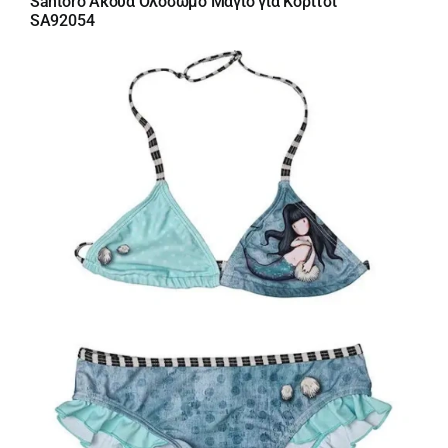
Santoro Άκουα Ολόσωμο Μαγιό για Κορίτσι
SA92054