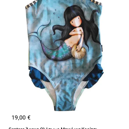
Κορίτσι
Εσώρουχα
Είδη Παρέλασης
Σχετικά με εμάς
Καλάθι
ENGLISH
English
19,00
€