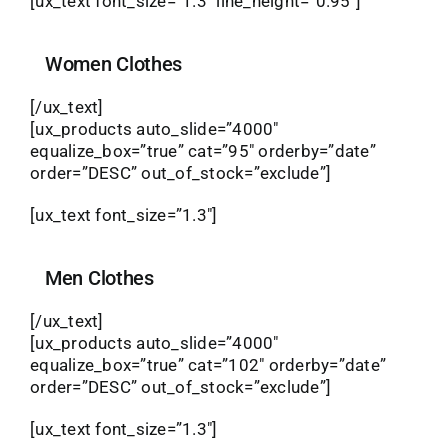
[ux_text font_size=”1.3″ line_height=”0.95″]
Women Clothes
[/ux_text]
[ux_products auto_slide=”4000″
equalize_box=”true” cat=”95″ orderby=”date”
order=”DESC” out_of_stock=”exclude”]
[ux_text font_size=”1.3″]
Men Clothes
[/ux_text]
[ux_products auto_slide=”4000″
equalize_box=”true” cat=”102″ orderby=”date”
order=”DESC” out_of_stock=”exclude”]
[ux_text font_size=”1.3″]