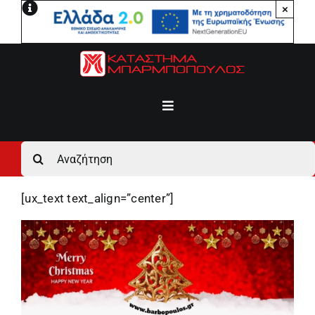
Μετάβαση
×
στο
περιεχόμενο
Toggle
Navigation
Αρχική
Αναζήτηση
για:
Ανδρικά
[ux_text text_align=”center”]
Γυναικεία
Αγόρι