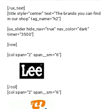
Κορίτσι
[/ux_text]
[title style=”center” text=”The brands you can find
in our shop” tag_name=”h2″]
Εσώρουχα
[ux_slider hide_nav=”true” nav_color=”dark”
timer=”3500″]
Είδη Παρέλασης
[row]
Σχετικά με εμάς
[col span=”2″ span__sm=”6″]
Καλάθι
ENGLISH
English
[/col]
[col span=”2″ span__sm=”6″]