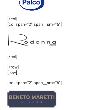
[/col]
[col span=”2″ span__sm=”6″]
[/col]
[/row]
[row]
[col span=”2″ span__sm=”6″]