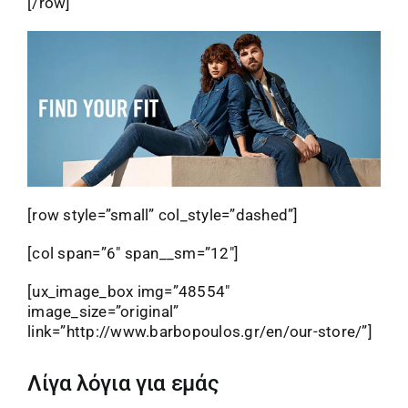
[/row]
[row style=”small” col_style=”dashed”]
[col span=”6″ span__sm=”12″]
[ux_image_box img=”48554″
image_size=”original”
link=”http://www.barbopoulos.gr/en/our-store/”]
Λίγα λόγια για εμάς