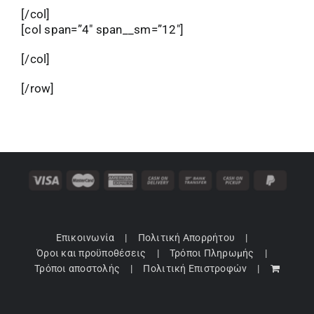
[/col]
[col span=”4″ span__sm=”12″]
[/col]
[/row]
Επικοινωνία
Πολιτική Απορρήτου
Όροι και προϋποθέσεις
Τρόποι Πληρωμής
Τρόποι αποστολής
Πολιτική Επιστροφών