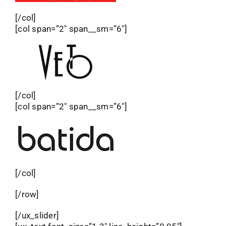
[/col]
[col span=”2″ span__sm=”6″]
[/col]
[col span=”2″ span__sm=”6″]
[/col]
[/row]
[/ux_slider]