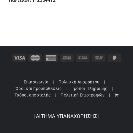
Παντελόνι 112354412
99,95 €.
είναι:
79,96 €.
Επικοινωνία
Πολιτική Απορρήτου
Όροι και προϋποθέσεις
Τρόποι Πληρωμής
Τρόποι αποστολής
Πολιτική Επιστροφών
| ΑΙΤΗΜΑ ΥΠΑΝΑΧΩΡΗΣΗΣ |