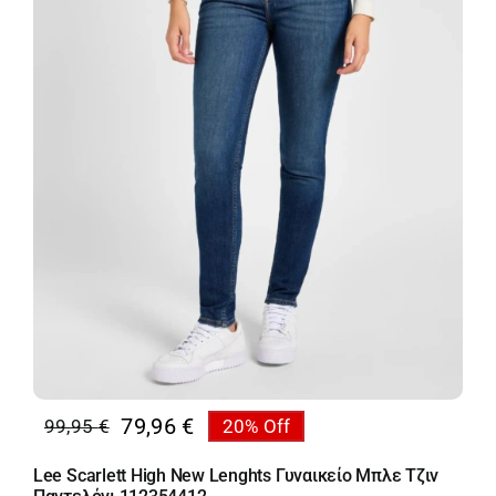
Κορίτσι
Εσώρουχα
Είδη Παρέλασης
Σχετικά με εμάς
Καλάθι
ENGLISH
English
79,96
€
99,95
€
20% Off
Original
Η
price
τρέχουσα
Lee Scarlett High New Lenghts Γυναικείο Μπλε Τζιν
was:
τιμή