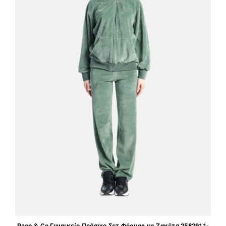
Paco & Co Γυναικείο Πράσινο Σετ Φόρμας με Ζακέτα 2582911-