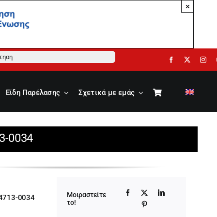
×
ηση
Είδη Παρέλασης
Σχετικά με εμάς
3-0034
Μοιραστείτε
4713-0034
το!