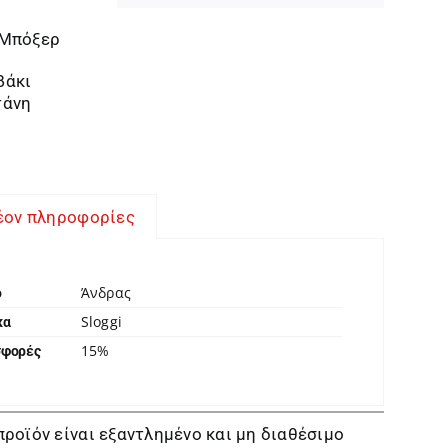
 Μπόξερ
βάκι
τάνη
έον πληροφορίες
Άνδρας
ο
Sloggi
κα
15%
σφορές
προϊόν είναι εξαντλημένο και μη διαθέσιμο