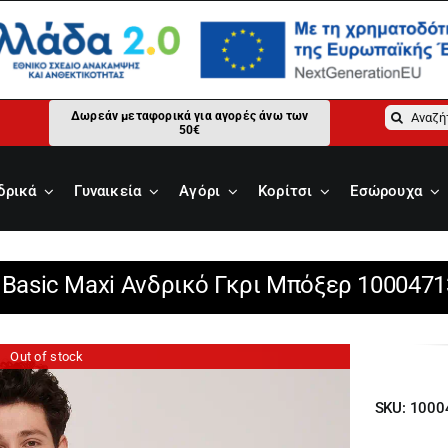
Αναζήτ
Δωρεάν μεταφορικά για αγορές άνω των
50€
για:
δρικά
Γυναικεία
Αγόρι
Κορίτσι
Εσώρουχα
i Basic Maxi Ανδρικό Γκρι Μπόξερ 1000471
Out of stock
SKU:
1000