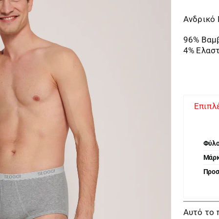
Ανδρικό
96% Βαμ
4% Ελασ
Επιπλ
Φύλ
Μάρ
Προ
Αυτό το 