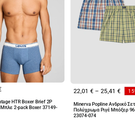
€
Price
22,01
€
–
25,41
€
15
range
intage HTR Boxer Brief 2P
Minerva Popline Ανδρικό Σε
22,01
 Μπλε 2-pack Boxer 37149-
Πολύχρωμα Ριγέ Μπόξερ 96
thro
23074-074
25,41