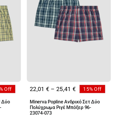
Price
22,01
€
–
25,41
€
% Off
15% Off
:
range:
τ Δύο
Minerva Popline Ανδρικό Σετ Δύο
 €
22,01 €
-
Πολύχρωμα Ριγέ Μπόξερ 96-
ugh
through
23074-073
 €
25,41 €