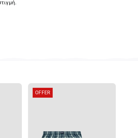
στιγμή.
OFFER