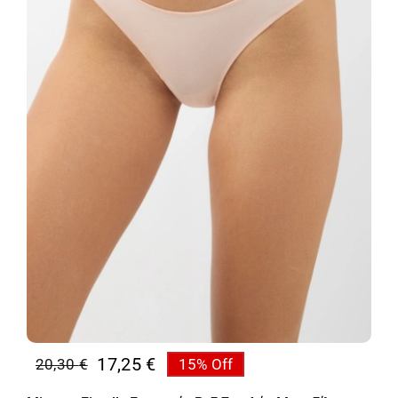
17,25
€
20,30
€
15% Off
Original
Η
price
τρέχουσα