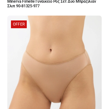
Minerva Fimelle Γυναικείο Ροζ Σετ Δύο Μπραζίλιαν
was:
τιμή
Σλιπ 90-81325-977
20,30 €.
είναι:
17,25 €.
OFFER