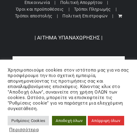
Επικοινωνία
Πολιτική Απορρήτου
Όροι και προϋποθέσεις
Τρόποι Πληρωμής
Τρόποι αποστολής
Πολιτική Επιστροφών
| ΑΙΤΗΜΑ ΥΠΑΝΑΧΩΡΗΣΗΣ |
Χρησιμοποιούμε cookies στον ιστότοπo μας για να σας
προσφέρουμε την πιο σχετική εμπειρία,
απομνημονεύοντας τις προτιμήσεις σας και
επαναλαμβανόμενες επισκέψεις. Κάνοντας κλικ στο
"Αποδοχή όλων", συναινείτε στη χρήση ΟΛΩΝ των
cookies. Ωστόσο, μπορείτε να επισκεφτείτε τις
"Ρυθμίσεις cookie" για να παράσχετε μια ελεγχόμενη
Copyright 2024 © Barbopoulos store - All Rights Reserved |
συγκατάθεση.
Powered by Lumiverse
Ρυθμίσεις Cookies
Αποδοχή όλων
Απόρριψη όλων
Facebook
X
Instagram
Pinterest
Περισσότερα