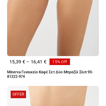
Price
15,39
€
–
16,41
€
15% Off
range:
Minerva Γυναικείο Καφέ Σετ Δύο Μπραζίλ Σλιπ 90-
15,39 €
81322-974
through
16,41 €
OFFER