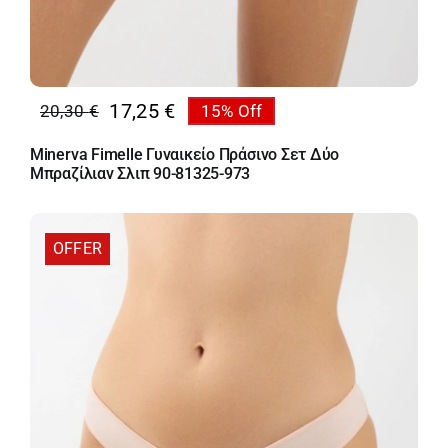
17,25
€
20,30
€
15% Off
Original
Η
price
τρέχουσα
Minerva Fimelle Γυναικείο Πράσινο Σετ Δύο
was:
τιμή
Μπραζίλιαν Σλιπ 90-81325-973
20,30 €.
είναι:
17,25 €.
OFFER