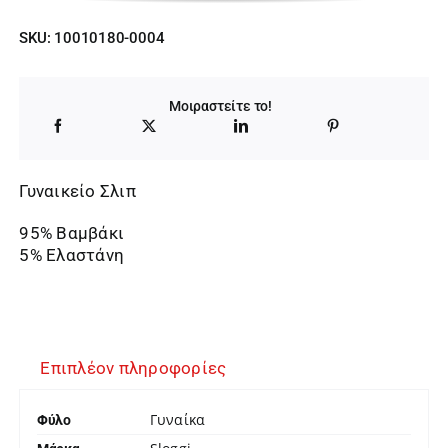
price
τρέχουσα
SKU:
10010180-0004
was:
τιμή
11,00 €.
είναι:
Μοιραστείτε το!
9,35 €.
Γυναικείο Σλιπ
95% Βαμβάκι
5% Ελαστάνη
Επιπλέον πληροφορίες
Γυναίκα
Φύλο