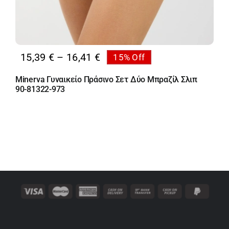
Price
15,39
€
–
16,41
€
15% Off
range:
Minerva Γυναικείο Πράσινο Σετ Δύο Μπραζίλ Σλιπ
15,39 €
90-81322-973
through
16,41 €