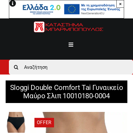
Μετάβαση
×
στο
περιεχόμενο
Toggle
Navigation
Αρχική
Αναζήτηση
για:
Ανδρικά
Sloggi Double Comfort Tai Γυναικείο
Μαύρο Σλιπ 10010180-0004
Γυναικεία
Αγόρι
OFFER