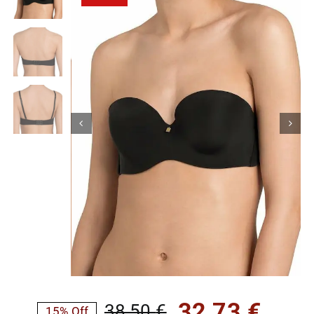
Κορίτσι
Εσώρουχα
Είδη Παρέλασης
Σχετικά με εμάς
Καλάθι
ENGLISH
English
32,73
€
38,50
€
15% Off