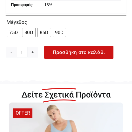
15%
Προσφορές

Μέγεθος
75D
80D
85D
90D
Προσθήκη στο καλάθι
Triumph
Body
Make-
Up
Essentials
Γυναικείο
Δείτε
Σχετικά
Προϊόντα
Μαύρο
Σουτιέν
με
OFFER
Μπανέλα
και
Ενίσχυση