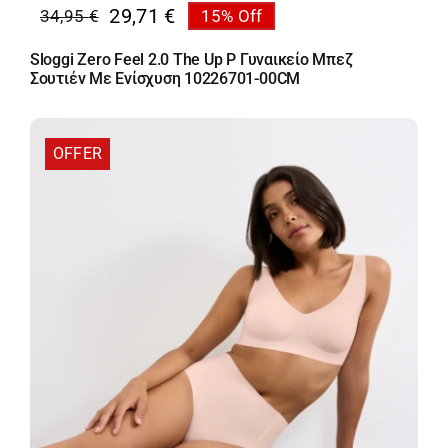
29,71
€
34,95
€
15% Off
Original
Η
price
τρέχουσα
Sloggi Zero Feel 2.0 The Up P Γυναικείο Μπεζ
was:
τιμή
Σουτιέν Με Ενίσχυση 10226701-00CM
34,95 €.
είναι:
29,71 €.
OFFER