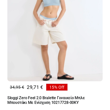
10156745-
0004
ποσότητα
29,71
€
34,95
€
15% Off
Original
Η
price
τρέχουσα
Sloggi Zero Feel 2.0 Bralette Γυναικείο Μπλε
was:
τιμή
Μπουστάκι Με Ενίσχυση 10217728-00KY
34,95 €.
είναι: