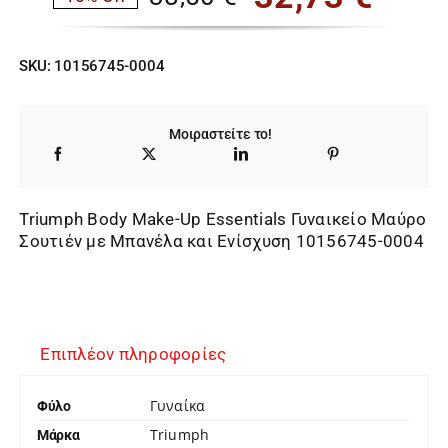
Original
Η
price
τρέχουσα
SKU:
10156745-0004
was:
τιμή
38,50 €.
είναι:
Μοιραστείτε το!
32,73 €.
Triumph Body Make-Up Essentials Γυναικείο Μαύρο
Σουτιέν με Μπανέλα και Ενίσχυση 10156745-0004
Επιπλέον πληροφορίες
Γυναίκα
Φύλο
Triumph
Μάρκα