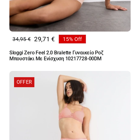
29,71
€
34,95
€
15% Off
Original
Η
price
τρέχουσα
Sloggi Zero Feel 2.0 Bralette Γυναικείο Ροζ
was:
τιμή
Μπουστάκι Με Ενίσχυση 10217728-00DM
34,95 €.
είναι:
29,71 €.
OFFER