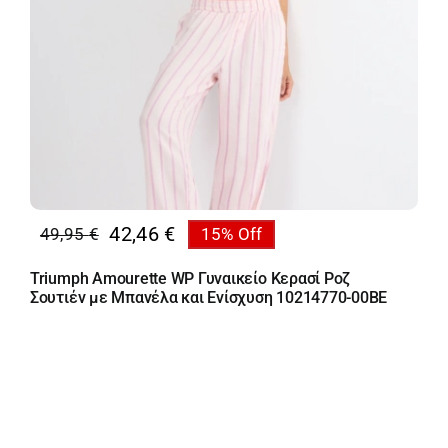
42,46
€
49,95
€
15% Off
Original
Η
price
τρέχουσα
Triumph Amourette WP Γυναικείο Κερασί Ροζ
was:
τιμή
Σουτιέν με Μπανέλα και Ενίσχυση 10214770-00BE
49,95 €.
είναι:
42,46 €.