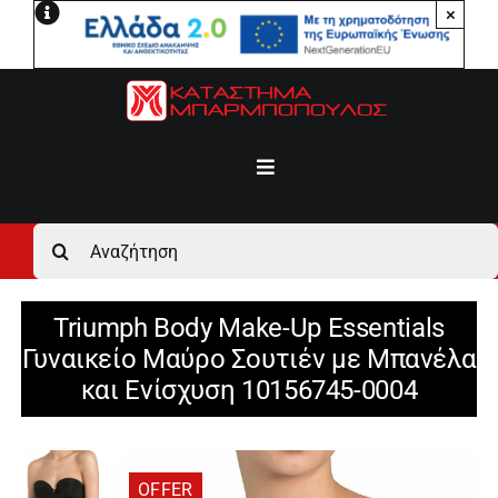
Μετάβαση
×
στο
περιεχόμενο
Toggle
Navigation
Αρχική
Αναζήτηση
για:
Ανδρικά
Triumph Body Make-Up Essentials
Γυναικείο Μαύρο Σουτιέν με Μπανέλα
Γυναικεία
και Ενίσχυση 10156745-0004
Αγόρι
OFFER