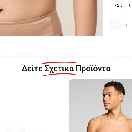
75D
Tr
La
So
W
X
Γυ
Δείτε
Σχετικά
Προϊόντα
Μ
Σο
με
Μ
10
6
π