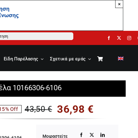
×
ηση
Είδη Παρέλασης
Σχετικά με εμάς
νέλα 10166306-6106
36,98
€
43,50
€
15% Off
Original
Η
price
τρέχουσα
Μοιραστείτε
6306-6106