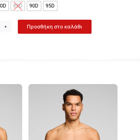
80D
85D
90D
95D
Προσθήκη στο καλάθι
iumph
dyform
ft
ναικείο
πεζ
υτιέν
πανέλα
166306-
106
οσότητα