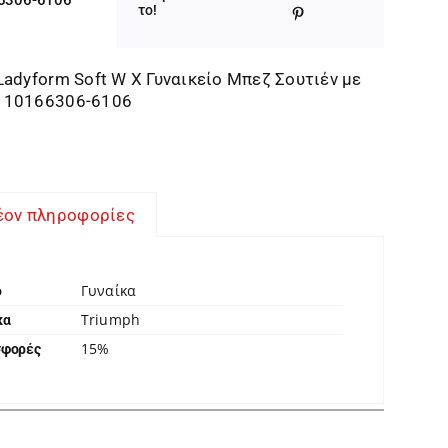
was:
τιμή
το!
43,50 €.
είναι:
36,98 €.
Ladyform Soft W X Γυναικείο Μπεζ Σουτιέν με
 10166306-6106
έον πληροφορίες
Γυναίκα
ο
Triumph
κα
15%
σφορές
