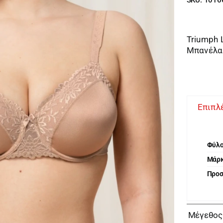
Triumph 
Μπανέλα
Επιπλ
Φύλ
Μάρ
Προ
Μέγεθος