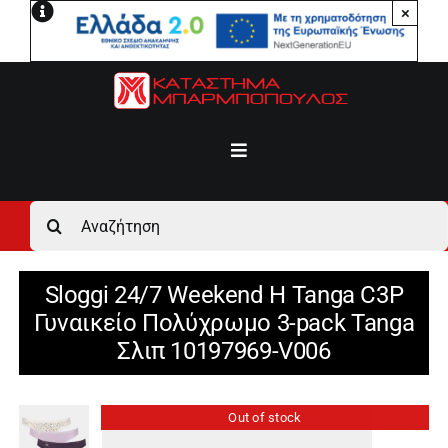
Μετάβαση
×
στο
περιεχόμενο
Toggle
Navigation
Αρχική
Αναζήτηση
για:
Ανδρικά
Sloggi 24/7 Weekend H Tanga C3P
Γυναικείο Πολύχρωμο 3-pack Tanga
Γυναικεία
Σλιπ 10197969-V006
Αγόρι
Out of stock