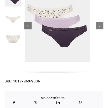
Κορίτσι
Εσώρουχα
Είδη Παρέλασης
Σχετικά με εμάς
Καλάθι
SKU:
10197969-V006
ENGLISH
English
Μοιραστείτε το!