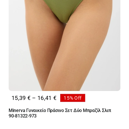
Price
15,39
€
–
16,41
€
15% Off
range:
Minerva Γυναικείο Πράσινο Σετ Δύο Μπραζίλ Σλιπ
15,39 €
90-81322-973
through
16,41 €