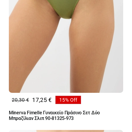
17,25
€
20,30
€
15% Off
Original
Η
price
τρέχουσα
Minerva Fimelle Γυναικείο Πράσινο Σετ Δύο
was:
τιμή
Μπραζίλιαν Σλιπ 90-81325-973
20,30 €.
είναι:
17,25 €.