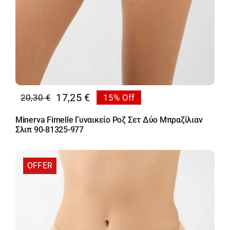
17,25
€
20,30
€
15% Off
Original
Η
price
τρέχουσα
Minerva Fimelle Γυναικείο Ροζ Σετ Δύο Μπραζίλιαν
was:
τιμή
Σλιπ 90-81325-977
20,30 €.
είναι:
17,25 €.
OFFER