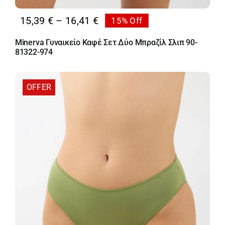
Price
15,39
€
–
16,41
€
15% Off
range:
Minerva Γυναικείο Καφέ Σετ Δύο Μπραζίλ Σλιπ 90-
15,39 €
81322-974
through
16,41 €
OFFER