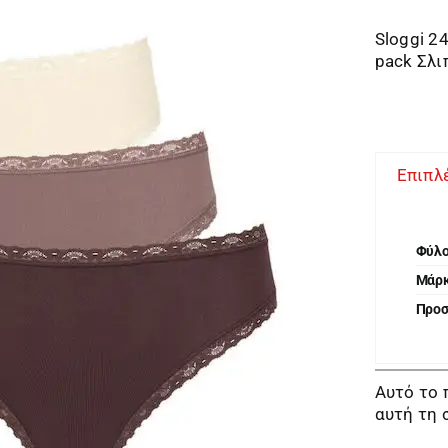
Sloggi 2
pack Σλ
Επιπλ
Φύλ
Μάρ
Προ
Αυτό το 
αυτή τη 