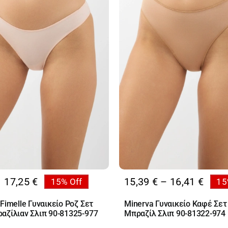
Price
17,25
€
15,39
€
–
16,41
€
15% Off
15
al
range
υσα
Fimelle Γυναικείο Ροζ Σετ
Minerva Γυναικείο Καφέ Σετ
15,39
αζίλιαν Σλιπ 90-81325-977
Μπραζίλ Σλιπ 90-81322-974
thro
€.