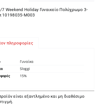
4/7 Weekend Holiday Γυναικείο Πολύχρωμο 3-
ιπ 10198035-M003
έον πληροφορίες
Γυναίκα
ο
Sloggi
κα
15%
σφορές
προϊόν είναι εξαντλημένο και μη διαθέσιμο
στιγμή.