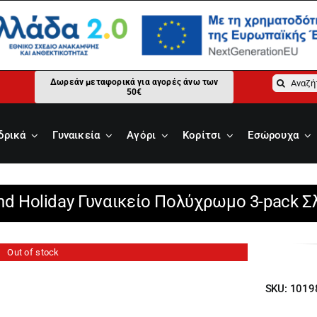
Αναζήτ
Δωρεάν μεταφορικά για αγορές άνω των
50€
για:
δρικά
Γυναικεία
Αγόρι
Κορίτσι
Εσώρουχα
nd Holiday Γυναικείο Πολύχρωμο 3-pack 
Out of stock
SKU:
1019