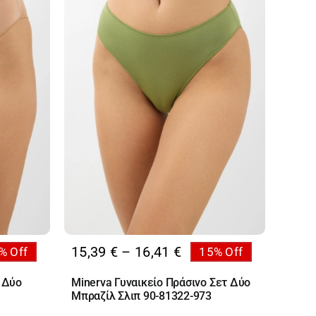
Price
15,39
€
–
16,41
€
% Off
15% Off
:
range:
 Δύο
Minerva Γυναικείο Πράσινο Σετ Δύο
 €
15,39 €
Μπραζίλ Σλιπ 90-81322-973
ugh
through