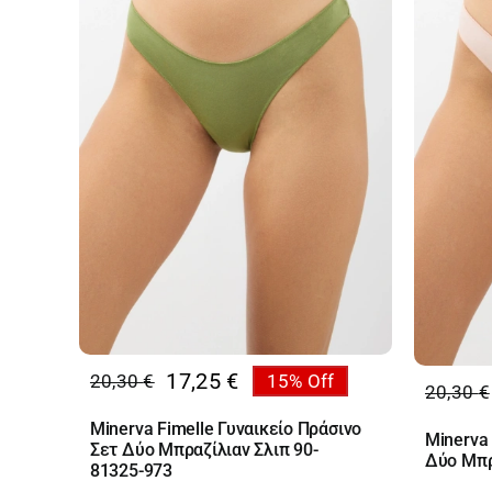
17,25
€
20,30
€
15% Off
Original
Η
20,30
€
Origin
Η
price
τρέχουσα
price
τρέχο
Minerva Fimelle Γυναικείο Πράσινο
Minerva 
was:
τιμή
Σετ Δύο Μπραζίλιαν Σλιπ 90-
was:
τιμή
Δύο Μπρ
20,30 €.
είναι:
81325-973
20,30 
είναι: