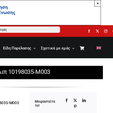
×
ηση
Είδη Παρέλασης
Σχετικά με εμάς
Σλιπ 10198035-M003
Μοιραστείτε
8035-M003
το!