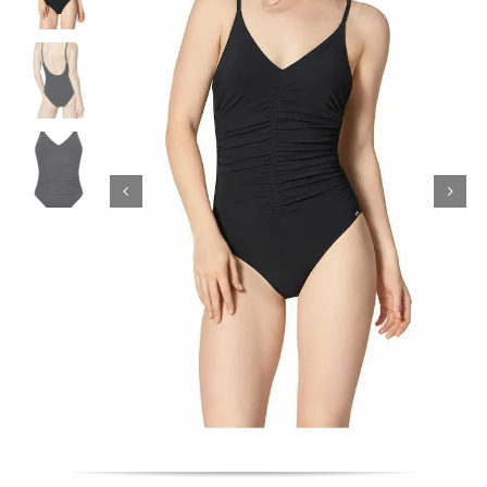
Κορίτσι
Εσώρουχα
Είδη Παρέλασης
Σχετικά με εμάς
Καλάθι
ENGLISH
English