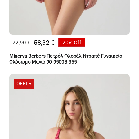
58,32
€
72,90
€
20% Off
Original
Η
price
τρέχουσα
Minerva Berbers Πετρόλ Φλοράλ Ντραπέ Γυναικείο
was:
τιμή
Ολόσωμο Μαγιό 90-9500B-355
72,90 €.
είναι:
58,32 €.
OFFER