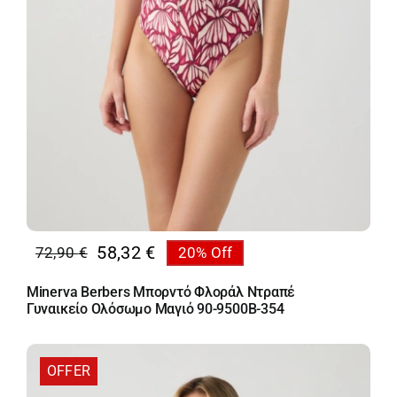
58,32
€
72,90
€
20% Off
Original
Η
price
τρέχουσα
Minerva Berbers Μπορντό Φλοράλ Ντραπέ
was:
τιμή
Γυναικείο Ολόσωμο Μαγιό 90-9500B-354
72,90 €.
είναι:
58,32 €.
OFFER