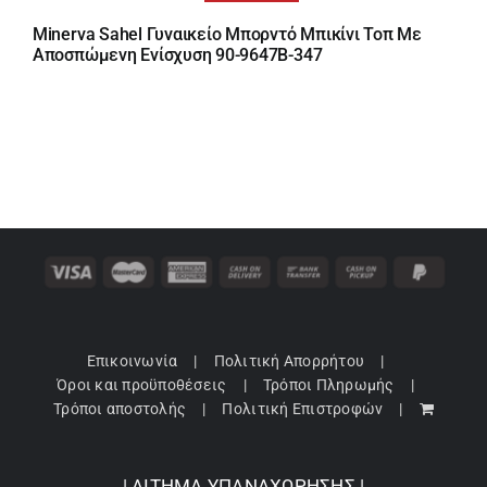
price
τρέχουσα
Minerva Sahel Γυναικείο Μπορντό Μπικίνι Τοπ Με
was:
τιμή
Αποσπώμενη Ενίσχυση 90-9647B-347
43,90 €.
είναι:
35,12 €.
Επικοινωνία
Πολιτική Απορρήτου
Όροι και προϋποθέσεις
Τρόποι Πληρωμής
Τρόποι αποστολής
Πολιτική Επιστροφών
| ΑΙΤΗΜΑ ΥΠΑΝΑΧΩΡΗΣΗΣ |