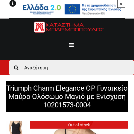
Μετάβαση
×
στο
περιεχόμενο
Toggle
Navigation
Αρχική
Αναζήτηση
για:
Ανδρικά
Triumph Charm Elegance OP Γυναικείο
Μαύρο Ολόσωμο Μαγιό με Ενίσχυση
Γυναικεία
10201573-0004
Αγόρι
Out of stock