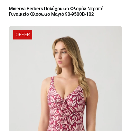
price
τρέχουσα
Minerva Berbers Πολύχρωμο Φλοράλ Ντραπέ
was:
τιμή
Γυναικείο Ολόσωμο Μαγιό 90-9500B-102
72,90 €.
είναι:
58,32 €.
OFFER