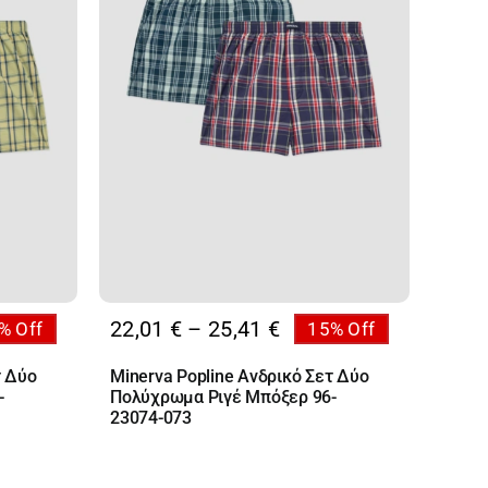
Price
22,01
€
–
25,41
€
% Off
15% Off
:
range:
τ Δύο
Minerva Popline Ανδρικό Σετ Δύο
 €
22,01 €
-
Πολύχρωμα Ριγέ Μπόξερ 96-
ugh
through
23074-073
 €
25,41 €