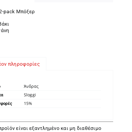
2-pack Μπόξερ
βάκι
τάνη
έον πληροφορίες
Άνδρας
ο
Sloggi
κα
15%
σφορές
προϊόν είναι εξαντλημένο και μη διαθέσιμο