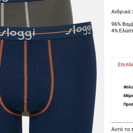
Ανδρικό 
96% Βαμ
4% Ελασ
Επιπλ
Φύλ
Μάρ
Προ
Αυτό το 