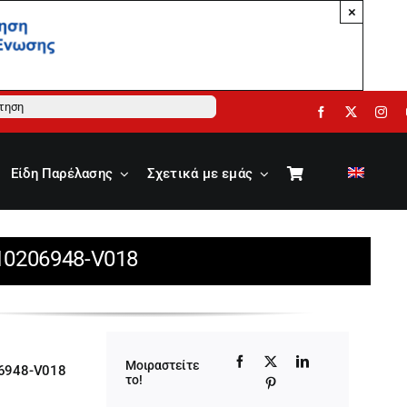
×
ηση
Είδη Παρέλασης
Σχετικά με εμάς
 10206948-V018
Μοιραστείτε
6948-V018
το!