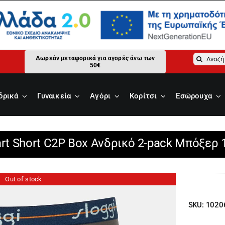
Αναζήτ
Δωρεάν μεταφορικά για αγορές άνω των
50€
για:
δρικά
Γυναικεία
Αγόρι
Κορίτσι
Εσώρουχα
art Short C2P Box Ανδρικό 2-pack Μπόξερ
Out of stock
SKU:
1020