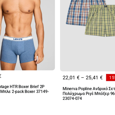
€
Price
22,01
€
–
25,41
€
15
range
intage HTR Boxer Brief 2P
Minerva Popline Ανδρικό Σε
22,01
 Μπλε 2-pack Boxer 37149-
Πολύχρωμα Ριγέ Μπόξερ 96
thro
23074-074
25,41