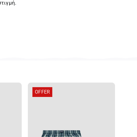
στιγμή.
OFFER