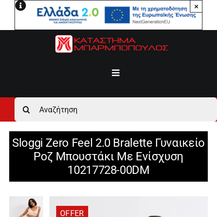
Μετάβαση
×
στο
περιεχόμενο
Toggle
Navigation
Αρχική
Αναζήτηση
για:
Ανδρικά
Sloggi Zero Feel 2.0 Bralette Γυναικείο
Ροζ Μπουστάκι Με Ενίσχυση
Γυναικεία
10217728-00DM
Αγόρι
OFFER