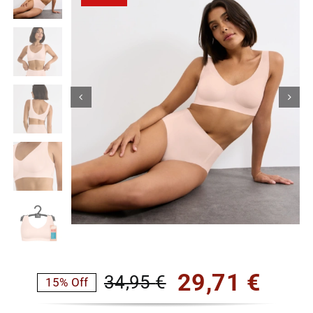
Κορίτσι
Εσώρουχα
Είδη Παρέλασης
Σχετικά με εμάς
Καλάθι
ENGLISH
English
29,71
€
34,95
€
15% Off
Original
Η