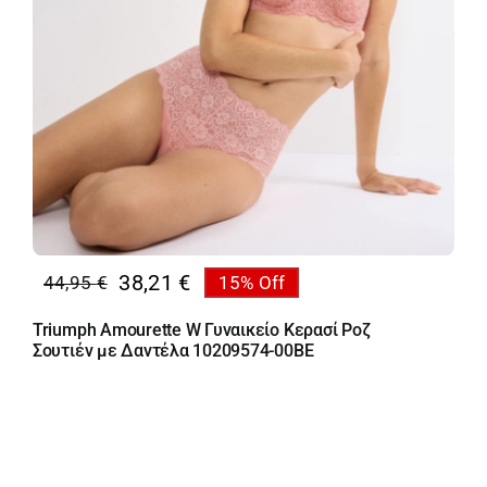
38,21
€
44,95
€
15% Off
Original
Η
price
τρέχουσα
Triumph Amourette W Γυναικείο Κερασί Ροζ
was:
τιμή
Σουτιέν με Δαντέλα 10209574-00BE
44,95 €.
είναι:
38,21 €.