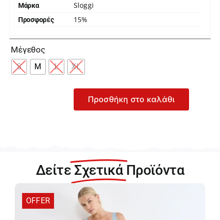
Sloggi
Μάρκα
15%
Προσφορές

Μέγεθος
S
M
L
XL
Προσθήκη στο καλάθι
Sloggi
Zero
Feel
2.0
Bralette
Γυναικείο
Δείτε
Σχετικά
Προϊόντα
Ροζ
Μπουστάκι
Με
OFFER
Ενίσχυση
10217728-