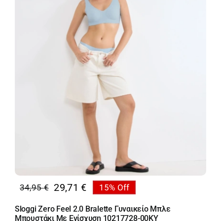
00DM
ποσότητα
29,71
€
34,95
€
15% Off
Original
Η
price
τρέχουσα
Sloggi Zero Feel 2.0 Bralette Γυναικείο Μπλε
was:
τιμή
Μπουστάκι Με Ενίσχυση 10217728-00KY