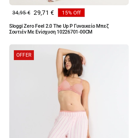
29,71
€
34,95
€
15% Off
Original
Η
price
τρέχουσα
Sloggi Zero Feel 2.0 The Up P Γυναικείο Μπεζ
was:
τιμή
Σουτιέν Με Ενίσχυση 10226701-00CM
34,95 €.
είναι:
29,71 €.
OFFER