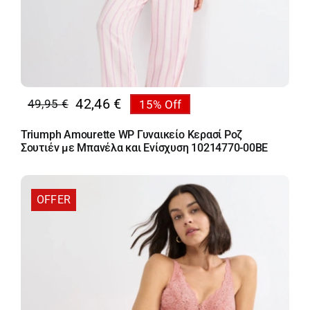
42,46
€
49,95
€
15% Off
Original
Η
price
τρέχουσα
Triumph Amourette WP Γυναικείο Κερασί Ροζ
was:
τιμή
Σουτιέν με Μπανέλα και Ενίσχυση 10214770-00BE
49,95 €.
είναι:
42,46 €.
OFFER