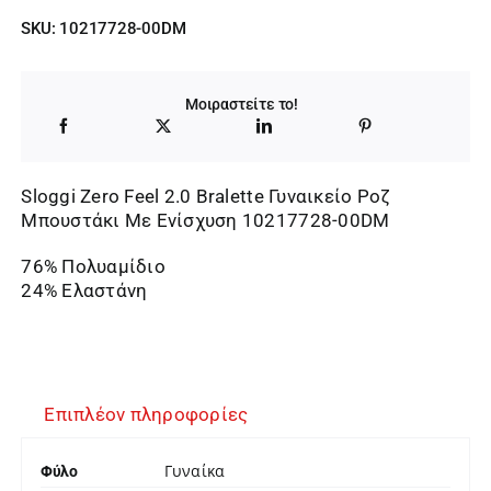
price
τρέχουσα
SKU:
10217728-00DM
was:
τιμή
34,95 €.
είναι:
Μοιραστείτε το!
29,71 €.
Sloggi Zero Feel 2.0 Bralette Γυναικείο Ροζ
Μπουστάκι Με Ενίσχυση 10217728-00DM
76% Πολυαμίδιο
24% Ελαστάνη
Επιπλέον πληροφορίες
Γυναίκα
Φύλο