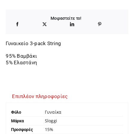
was:
τιμή
18,00 €.
είναι:
Μοιραστείτε το!
15,30 €.
Γυναικείο 3-pack String
95% Βαμβάκι
5% Ελαστάνη
Επιπλέον πληροφορίες
Γυναίκα
Φύλο
Sloggi
Μάρκα
15%
Προσφορές