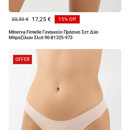
17,25
€
20,30
€
15% Off
Original
Η
price
τρέχουσα
Minerva Fimelle Γυναικείο Πράσινο Σετ Δύο
was:
τιμή
Μπραζίλιαν Σλιπ 90-81325-973
20,30 €.
είναι:
17,25 €.
OFFER