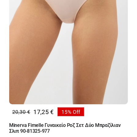
17,25
€
20,30
€
15% Off
Original
Η
price
τρέχουσα
Minerva Fimelle Γυναικείο Ροζ Σετ Δύο Μπραζίλιαν
was:
τιμή
Σλιπ 90-81325-977