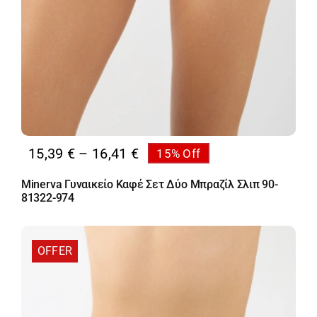
Price
15,39
€
–
16,41
€
15% Off
range:
Minerva Γυναικείο Καφέ Σετ Δύο Μπραζίλ Σλιπ 90-
15,39 €
81322-974
through
16,41 €
OFFER