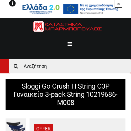
Μετάβαση
×
στο
περιεχόμενο
Toggle
Navigation
Αρχική
Αναζήτηση
για:
Ανδρικά
Sloggi Go Crush H String C3P
Γυναικείο 3-pack String 10219686-
Γυναικεία
M008
Αγόρι
OFFER