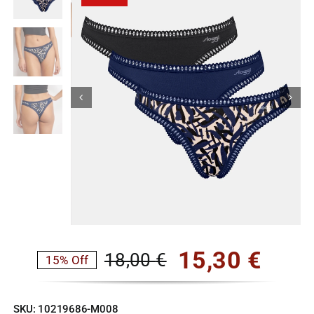
Κορίτσι
Εσώρουχα
Είδη Παρέλασης
Σχετικά με εμάς
Καλάθι
ENGLISH
English
15,30
€
18,00
€
15% Off
Original
Η
price
τρέχουσα
SKU:
10219686-M008