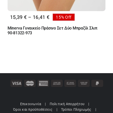
Price
15,39
€
–
16,41
€
15% Off
range:
Minerva Γυναικείο Πράσινο Σετ Δύο Μπραζίλ Σλιπ
15,39 €
90-81322-973
through
16,41 €
Επικοινωνία
Πολιτική Απορρήτου
Όροι και προϋποθέσεις
Τρόποι Πληρωμής