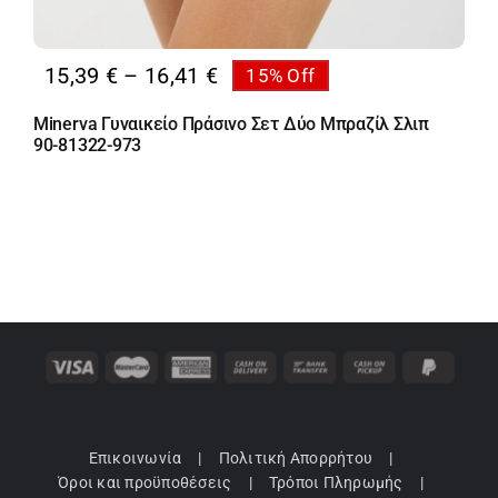
Price
15,39
€
–
16,41
€
15% Off
range:
Minerva Γυναικείο Πράσινο Σετ Δύο Μπραζίλ Σλιπ
15,39 €
90-81322-973
through
16,41 €
Επικοινωνία
Πολιτική Απορρήτου
Όροι και προϋποθέσεις
Τρόποι Πληρωμής