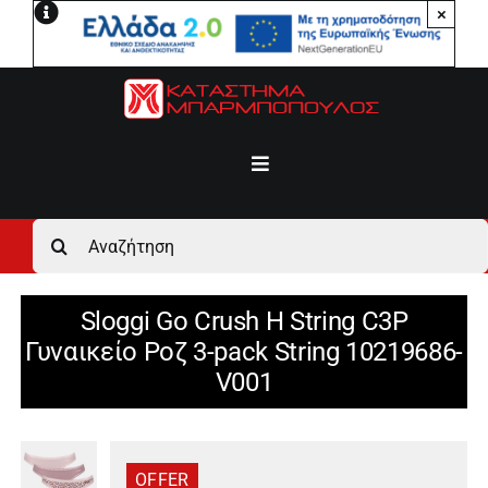
Μετάβαση
×
στο
περιεχόμενο
Toggle
Navigation
Αρχική
Αναζήτηση
για:
Ανδρικά
Sloggi Go Crush H String C3P
Γυναικείο Ροζ 3-pack String 10219686-
Γυναικεία
V001
Αγόρι
OFFER