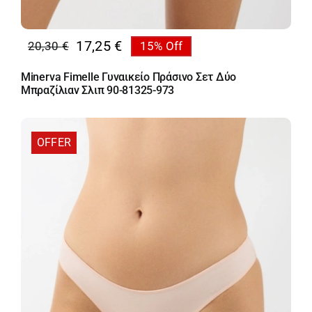
17,25
€
20,30
€
15% Off
Original
Η
price
τρέχουσα
Minerva Fimelle Γυναικείο Πράσινο Σετ Δύο
was:
τιμή
Μπραζίλιαν Σλιπ 90-81325-973
20,30 €.
είναι:
17,25 €.
OFFER