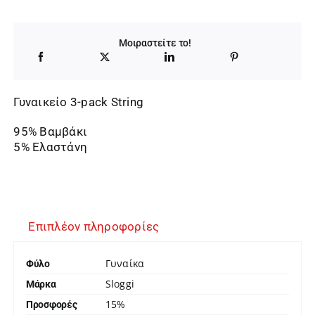
was:
τιμή
18,00 €.
είναι:
Μοιραστείτε το!
15,30 €.
Γυναικείο 3-pack String
95% Βαμβάκι
5% Ελαστάνη
Επιπλέον πληροφορίες
Γυναίκα
Φύλο
Sloggi
Μάρκα
15%
Προσφορές