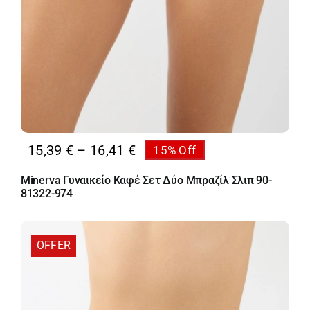
Price
15,39
€
–
16,41
€
15% Off
range:
Minerva Γυναικείο Καφέ Σετ Δύο Μπραζίλ Σλιπ 90-
15,39 €
81322-974
through
16,41 €
OFFER