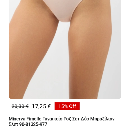
17,25
€
20,30
€
15% Off
Original
Η
price
τρέχουσα
Minerva Fimelle Γυναικείο Ροζ Σετ Δύο Μπραζίλιαν
was:
τιμή
Σλιπ 90-81325-977