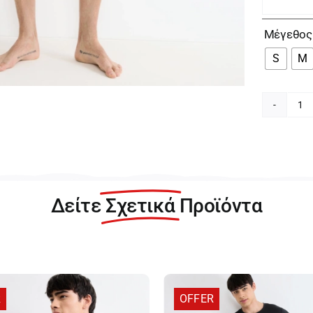
Μέγεθος
S
M
Sl
Ba
Br
Αν
Γκ
2-
Δείτε
Σχετικά
Προϊόντα
pa
Σλ
10
6
π
R
OFFER