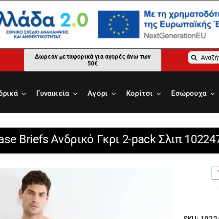
Αναζήτ
Δωρεάν μεταφορικά για αγορές άνω των
50€
για:
δρικά
Γυναικεία
Αγόρι
Κορίτσι
Εσώρουχα
ase Briefs Ανδρικό Γκρι 2-pack Σλιπ 1022
SKU:
1022