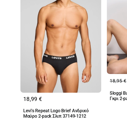
18,95
€
Origin
Η
price
τρέχο
Sloggi B
was:
τιμή
18,99
€
Γκρι 2-
18,95 
είναι:
16,11 
Levi's Repeat Logo Brief Ανδρικό
Μαύρο 2-pack Σλιπ 37149-1212