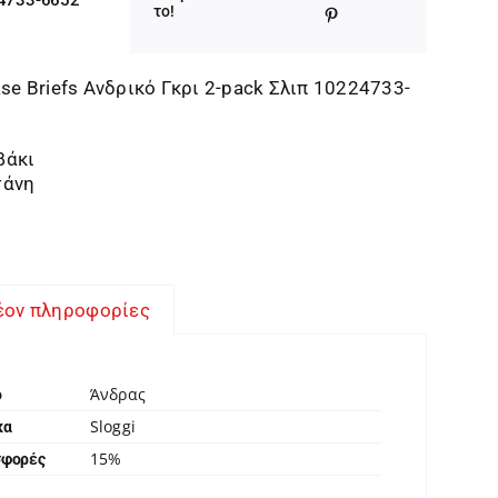
was:
τιμή
το!
18,95 €.
είναι:
16,11 €.
ase Briefs Ανδρικό Γκρι 2-pack Σλιπ 10224733-
βάκι
τάνη
έον πληροφορίες
Άνδρας
ο
Sloggi
κα
15%
σφορές