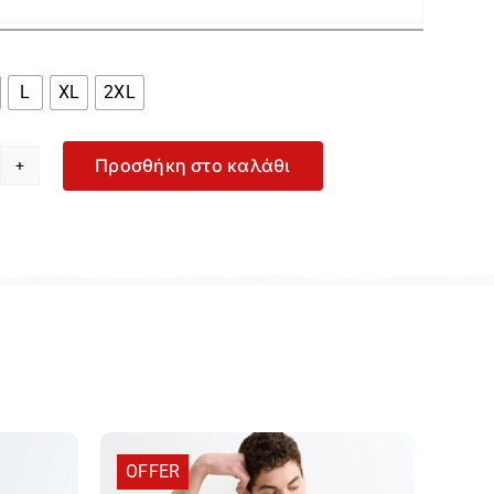

L
XL
2XL
Προσθήκη στο καλάθι
oggi
se
iefs
δρικό
ρι
ck
ιπ
224733-
652
οσότητα
OFFER