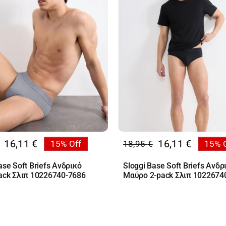
16,11
€
16,11
€
15% Off
18,95
€
15% 
al
Original
Η
υσα
price
τρέχουσα
ase Soft Briefs Ανδρικό
Sloggi Base Soft Briefs Ανδρ
was:
τιμή
pack Σλιπ 10226740-7686
Μαύρο 2-pack Σλιπ 1022674
€.
18,95 €.
είναι:
€.
16,11 €.