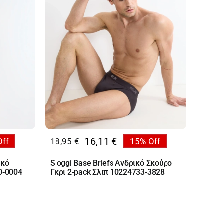
16,11
€
Off
18,95
€
15% Off
Original
Η
price
τρέχουσα
ικό
Sloggi Base Briefs Ανδρικό Σκούρο
was:
τιμή
0-0004
Γκρι 2-pack Σλιπ 10224733-3828
18,95 €.
είναι:
16,11 €.