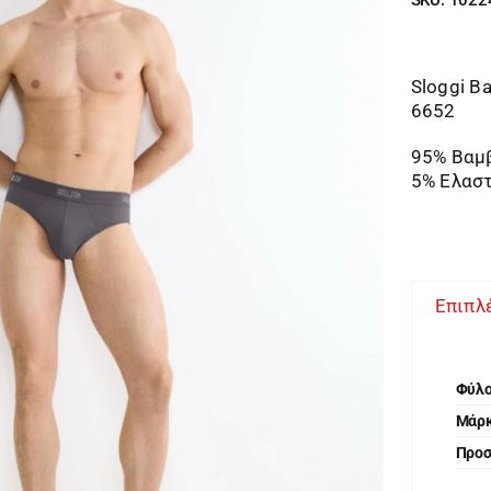
Sloggi B
6652
95% Βαμ
5% Ελασ
Επιπλ
Φύλ
Μάρ
Προ