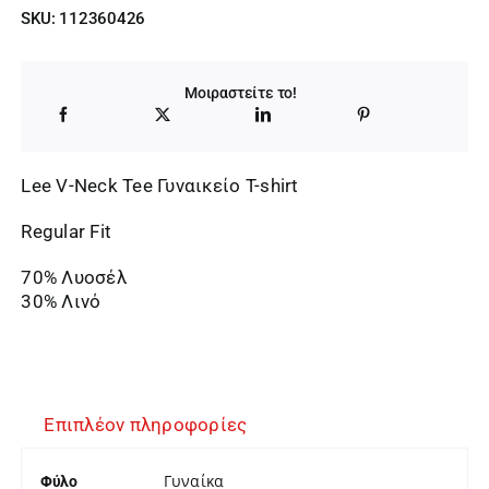
price
τρέχουσα
SKU:
112360426
was:
τιμή
29,95 €.
είναι:
Μοιραστείτε το!
23,96 €.
Lee V-Neck Tee Γυναικείο T-shirt
Regular Fit
70% Λυοσέλ
30% Λινό
Επιπλέον πληροφορίες
Γυναίκα
Φύλο