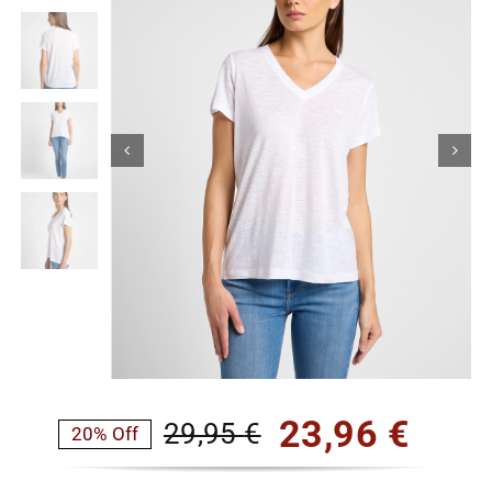
Κορίτσι
Εσώρουχα
Είδη Παρέλασης
Σχετικά με εμάς
Καλάθι
ENGLISH
English
23,96
€
29,95
€
20% Off
Original
Η