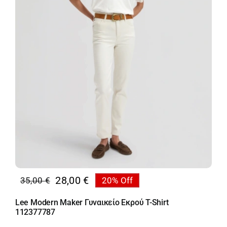
28,00
€
35,00
€
20% Off
Original
Η
price
τρέχουσα
Lee Modern Maker Γυναικείο Εκρού T-Shirt
was:
τιμή
112377787
35,00 €.
είναι: