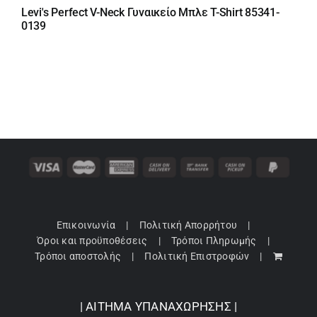
price
τρέχουσα
Levi's Perfect V-Neck Γυναικείο Μπλε T-Shirt 85341-
was:
τιμή
0139
25,00 €.
είναι:
22,50 €.
Επικοινωνία
Πολιτική Απορρήτου
Όροι και προϋποθέσεις
Τρόποι Πληρωμής
Τρόποι αποστολής
Πολιτική Επιστροφών
| ΑΙΤΗΜΑ ΥΠΑΝΑΧΩΡΗΣΗΣ |