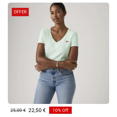
28,00 €.
OFFER
22,50
€
25,00
€
10% Off
Original
Η