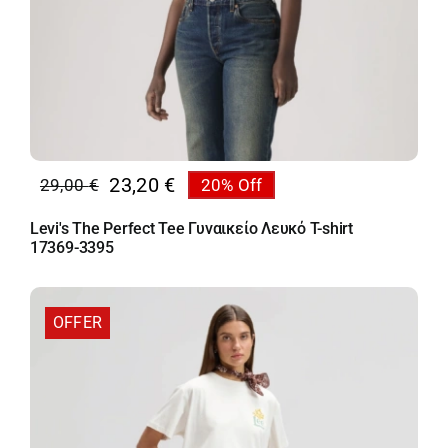
23,20
€
29,00
€
20% Off
Original
Η
price
τρέχουσα
Levi's The Perfect Tee Γυναικείο Λευκό T-shirt
was:
τιμή
17369-3395
29,00 €.
είναι:
23,20 €.
OFFER