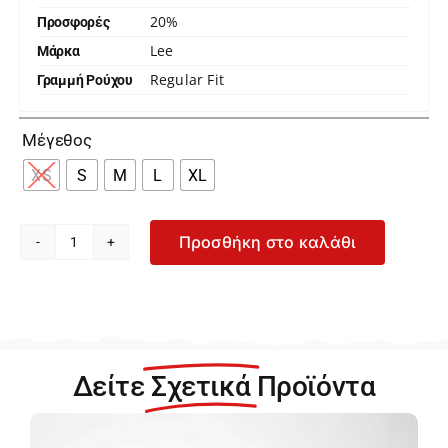
20%
Προσφορές
Lee
Μάρκα
Regular Fit
Γραμμή Ρούχου

Μέγεθος
XS
S
M
L
XL
Προσθήκη στο καλάθι
Lee
V-
Neck
Tee
Γυναικείο
Λευκό
Δείτε
Σχετικά
Προϊόντα
T-
Shirt
112360426