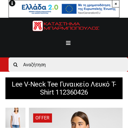
Μετάβαση
×
στο
περιεχόμενο
Toggle
Navigation
Αρχική
Αναζήτηση
για:
Ανδρικά
Lee V-Neck Tee Γυναικείο Λευκό T-
Shirt 112360426
Γυναικεία
Αγόρι
OFFER