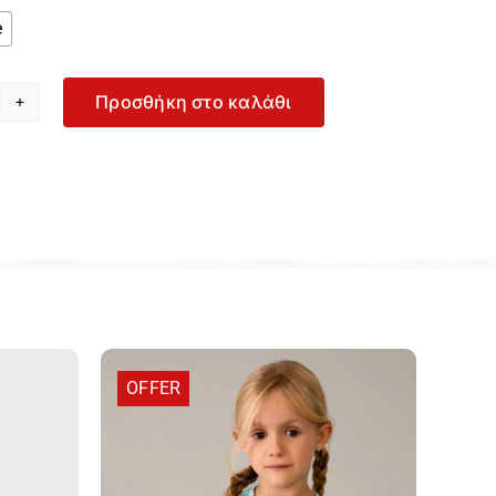
e
Προσθήκη στο καλάθι
amion
υκό
ασκόλ
α
ρίτσι
4292-
ite
οσότητα
OFFER