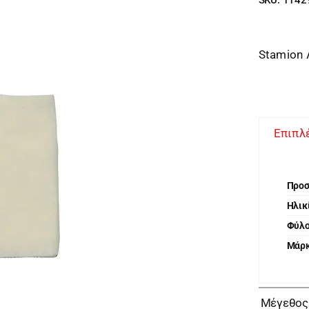
Stamion 
Επιπλ
Προ
Ηλικ
Φύλ
Μάρ
Μέγεθος