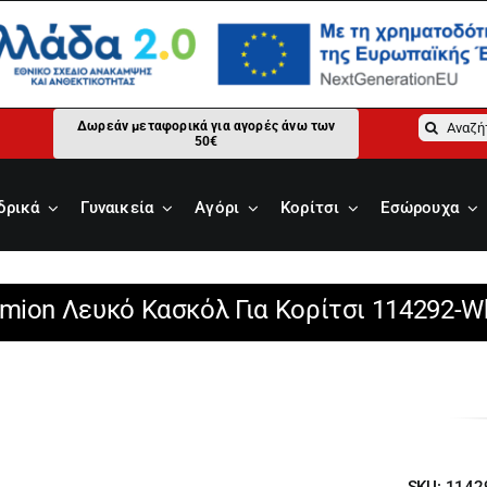
Αναζήτ
Δωρεάν μεταφορικά για αγορές άνω των
50€
για:
δρικά
Γυναικεία
Αγόρι
Κορίτσι
Εσώρουχα
mion Λευκό Κασκόλ Για Κορίτσι 114292-W
SKU:
1142