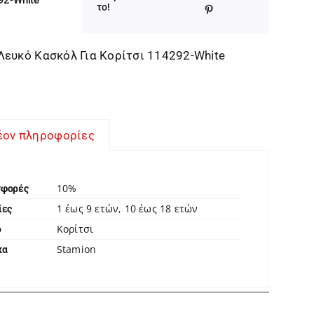
was:
τιμή
το!
6,00 €.
είναι:
5,40 €.
Λευκό Κασκόλ Για Κορίτσι 114292-White
έον πληροφορίες
10%
σφορές
1 έως 9 ετών, 10 έως 18 ετών
ίες
Κορίτσι
ο
Stamion
κα
