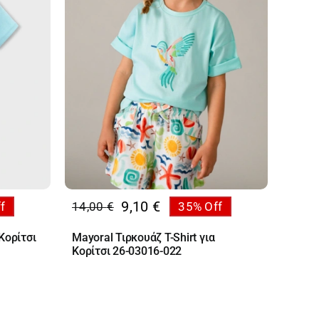
9,10
€
f
14,00
€
35% Off
Original
Η
price
τρέχουσα
Κορίτσι
Mayoral Τιρκουάζ T-Shirt για
was:
τιμή
Κορίτσι 26-03016-022
14,00 €.
είναι:
9,10 €.