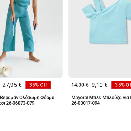
27,95
€
9,10
€
35% Off
14,00
€
35% Of
al
Original
Η
υσα
price
τρέχουσα
 Βεραμάν Ολόσωμη Φόρμα
Mayoral Μπλε Μπλούζα για 
was:
τιμή
τσι 26-06873-079
26-03017-094
€.
14,00 €.
είναι:
€.
9,10 €.