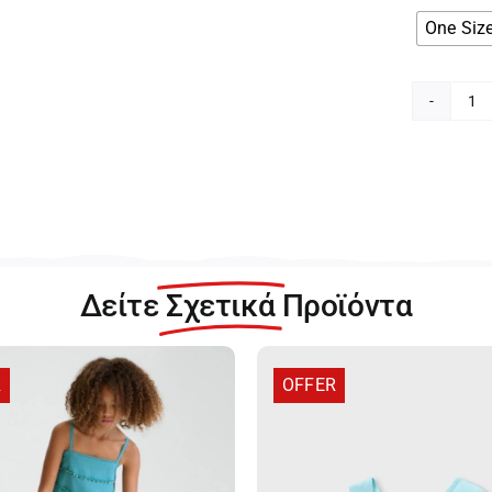
One Siz
St
Λε
Κ
Γι
Κο
11
Wh
π
Δείτε
Σχετικά
Προϊόντα
R
OFFER