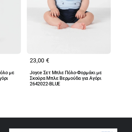
23,00
€
όλο με
Joyce Σετ Μπλε Πόλο-Φορμάκι με
γόρι
Σκούρα Μπλε Βερμούδα για Αγόρι
2642022-BLUE