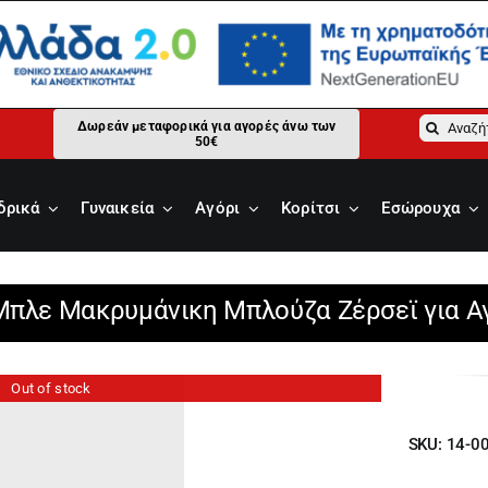
Αναζήτ
Δωρεάν μεταφορικά για αγορές άνω των
50€
για:
δρικά
Γυναικεία
Αγόρι
Κορίτσι
Εσώρουχα
Μπλε Μακρυμάνικη Μπλούζα Ζέρσεϊ για Αγ
Out of stock
SKU:
14-0