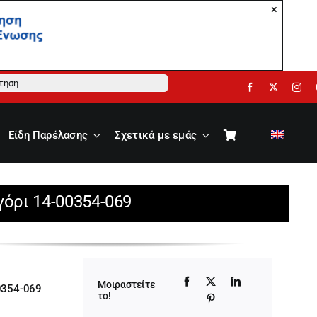
×
ηση
Είδη Παρέλασης
Σχετικά με εμάς
όρι 14-00354-069
Μοιραστείτε
0354-069
το!