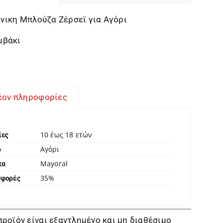
ικη Μπλούζα Ζέρσεϊ για Αγόρι
μβάκι
έον πληροφορίες
10 έως 18 ετών
ίες
Αγόρι
ο
Mayoral
κα
35%
σφορές
προϊόν είναι εξαντλημένο και μη διαθέσιμο