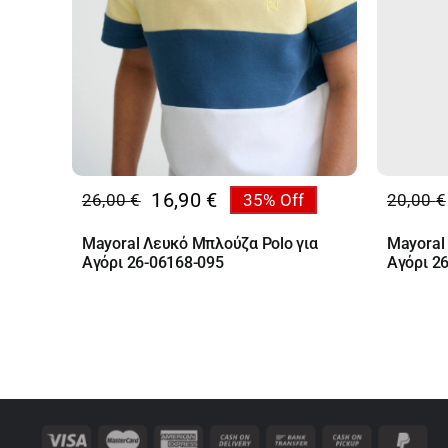
16,90
€
26,00
€
35% Off
20,00
€
Original
Η
Origin
Η
price
τρέχουσα
price
τρέχο
Mayoral Λευκό Μπλούζα Polo για
Mayoral
was:
τιμή
was:
τιμή
Αγόρι 26-06168-095
Αγόρι 2
26,00 €.
είναι:
20,00 
είναι:
16,90 €.
13,00 