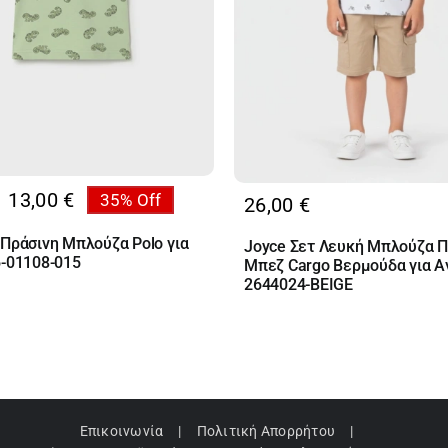
13,00
€
35% Off
26,00
€
al
υσα
 Πράσινη Μπλούζα Polo για
Joyce Σετ Λευκή Μπλούζα Π
6-01108-015
Μπεζ Cargo Βερμούδα για Α
€.
2644024-BEIGE
€.
Επικοινωνία
Πολιτική Απορρήτου