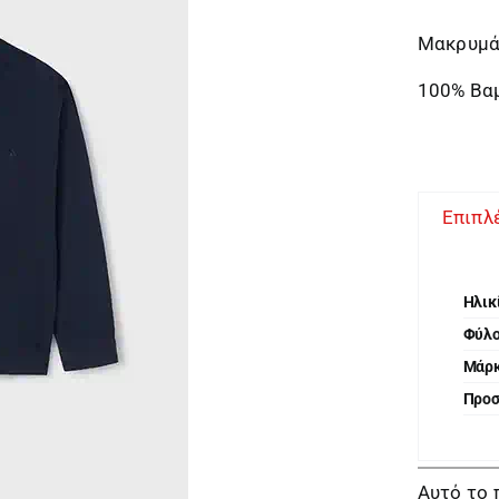
Μακρυμάν
100% Βα
Επιπλ
Ηλικ
Φύλ
Μάρ
Προ
Αυτό το 