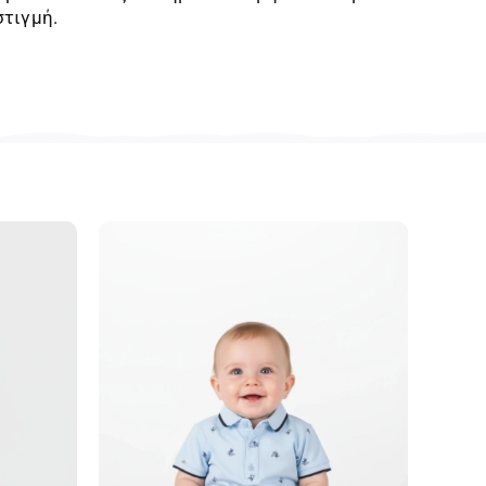
στιγμή.