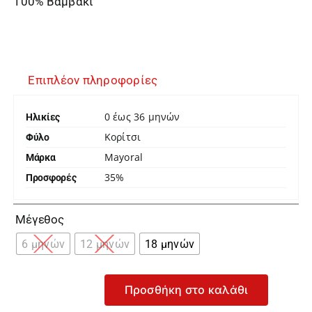
100% Βαμβάκι
Επιπλέον πληροφορίες
0 έως 36 μηνών
Ηλικίες
Κορίτσι
Φύλο
Mayoral
Μάρκα
35%
Προσφορές

Μέγεθος
6 μηνών
12 μηνών
18 μηνών
Προσθήκη στο καλάθι
Mayoral