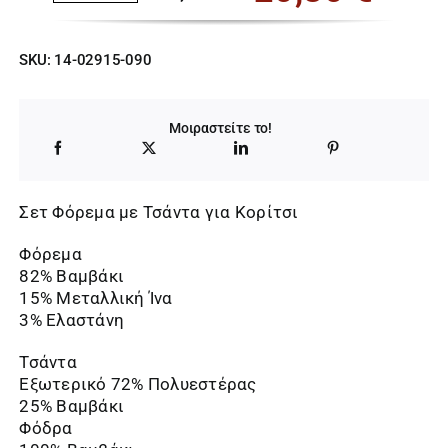
Original
Η
price
τρέχουσα
SKU:
14-02915-090
was:
τιμή
32,00 €.
είναι:
Μοιραστείτε το!
20,80 €.
Σετ Φόρεμα με Τσάντα για Κορίτσι
Φόρεμα
82% Βαμβάκι
15% Μεταλλική Ίνα
3% Ελαστάνη
Τσάντα
Εξωτερικό 72% Πολυεστέρας
25% Βαμβάκι
Φόδρα