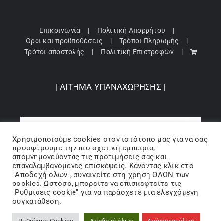
Επικοινωνία
Πολιτική Απορρήτου
Όροι και προϋποθέσεις
Τρόποι Πληρωμής
Τρόποι αποστολής
Πολιτική Επιστροφών
| ΑΙΤΗΜΑ ΥΠΑΝΑΧΩΡΗΣΗΣ |
Χρησιμοποιούμε cookies στον ιστότοπo μας για να σας
προσφέρουμε την πιο σχετική εμπειρία,
απομνημονεύοντας τις προτιμήσεις σας και
επαναλαμβανόμενες επισκέψεις. Κάνοντας κλικ στο
"Αποδοχή όλων", συναινείτε στη χρήση ΟΛΩΝ των
cookies. Ωστόσο, μπορείτε να επισκεφτείτε τις
"Ρυθμίσεις cookie" για να παράσχετε μια ελεγχόμενη
Copyright 2024 © Barbopoulos store - All Rights Reserved |
συγκατάθεση.
Powered by Lumiverse
Ρυθμίσεις Cookies
Αποδοχή όλων
Απόρριψη όλων