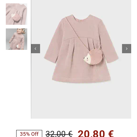
Κορίτσι
Εσώρουχα
Είδη Παρέλασης
Σχετικά με εμάς
Καλάθι
ENGLISH
English
20,80
€
32,00
€
35% Off