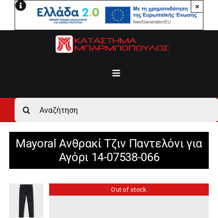
Μετάβαση
×
στο
περιεχόμενο
Toggle
Navigation
Αρχική
Αναζήτηση
για:
Ανδρικά
Mayoral Ανθρακί Τζιν Παντελόνι για
Αγόρι 14-07538-066
Γυναικεία
Out of stock
Αγόρι