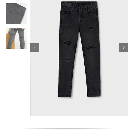
Κορίτσι
Εσώρουχα
Είδη Παρέλασης
Σχετικά με εμάς
Καλάθι
ENGLISH
English