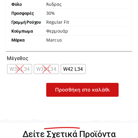
Άνδρας
Φύλο
30%
Προσφορές
Regular Fit
Γραμμή Ρούχου
Φερμουάρ
Κούμπωμα
Marcus
Μάρκα

Μέγεθος
W36 L34
W38 L34
W42 L34
Προσθήκη στο καλάθι
Marcus
Felix
2117
Ανδρικό
Σκούρο
Μπλε
Δείτε
Σχετικά
Προϊόντα
Τζιν