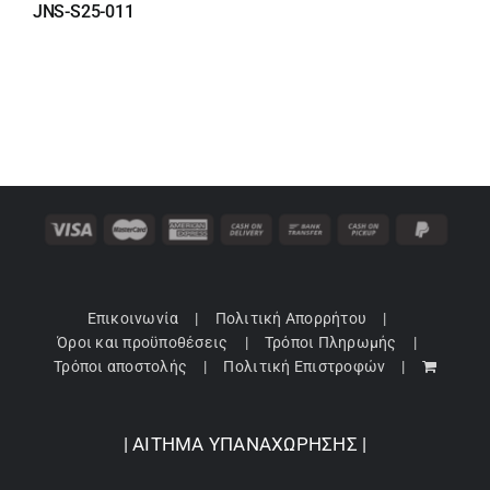
was:
τιμή
JNS-S25-011
79,90 €.
είναι:
55,93 €.
Επικοινωνία
Πολιτική Απορρήτου
Όροι και προϋποθέσεις
Τρόποι Πληρωμής
Τρόποι αποστολής
Πολιτική Επιστροφών
| ΑΙΤΗΜΑ ΥΠΑΝΑΧΩΡΗΣΗΣ |