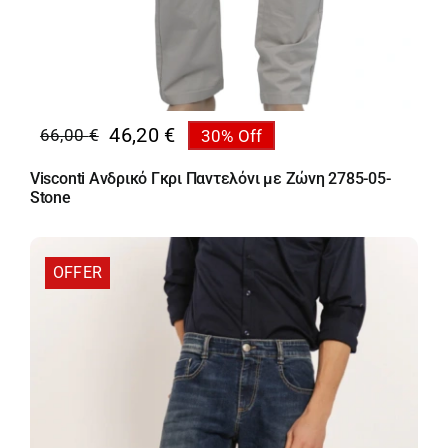
46,20
€
66,00
€
30% Off
Original
Η
price
τρέχουσα
Visconti Ανδρικό Γκρι Παντελόνι με Ζώνη 2785-05-
was:
τιμή
Stone
66,00 €.
είναι:
46,20 €.
OFFER