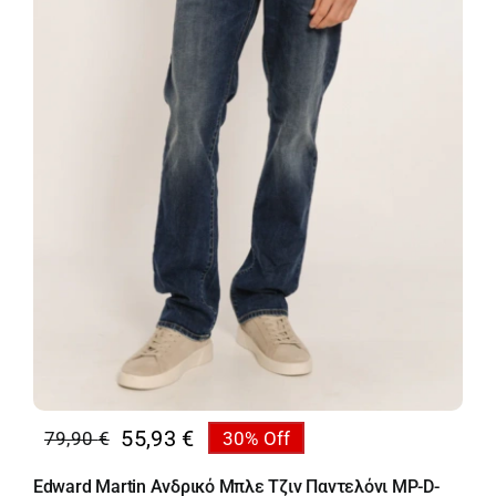
55,93
€
79,90
€
30% Off
Original
Η
price
τρέχουσα
Edward Martin Ανδρικό Μπλε Τζιν Παντελόνι MP-D-