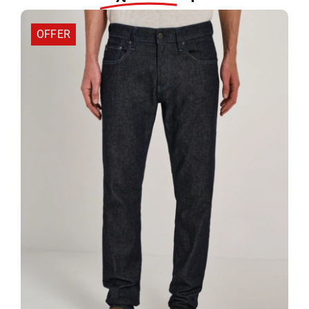
Παντελόνι
14-
OFFER
200208
ποσότητα