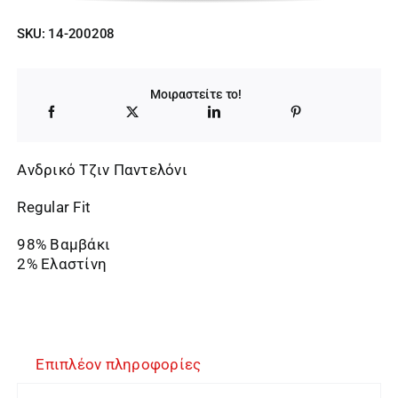
price
τρέχουσα
SKU:
14-200208
was:
τιμή
39,00 €.
είναι:
Μοιραστείτε το!
27,30 €.
Ανδρικό Τζιν Παντελόνι
Regular Fit
98% Βαμβάκι
2% Ελαστίνη
Επιπλέον πληροφορίες