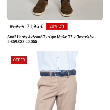
71,96
€
89,95
€
20% Off
Original
Η
price
τρέχουσα
Staff Hardy Ανδρικό Σκούρο Μπλε Τζιν Παντελόνι
was:
τιμή
5-859.033.L0.055
89,95 €.
είναι:
71,96 €.
OFFER