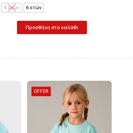
4 ετών
6 ετών
Προσθήκη στο καλάθι
yoral
ρι
πλούζα
α
ρίτσι
-
320-
57
οσότητα
OFFER