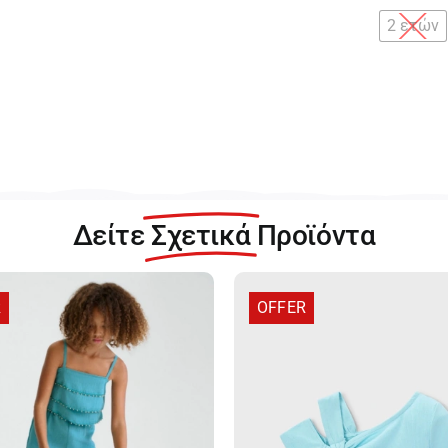
2 ετών
Ma
Γκ
Μ
γι
Κο
18
Δείτε
Σχετικά
Προϊόντα
04
0
π
R
OFFER