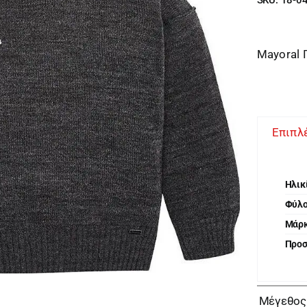
Mayoral 
Επιπλ
Ηλικ
Φύλ
Μάρ
Προ
Μέγεθος