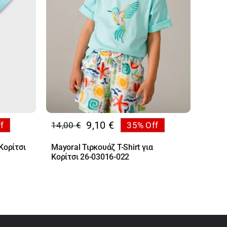
9,10
€
f
14,00
€
35% Off
Original
Η
price
τρέχουσα
Κορίτσι
Mayoral Τιρκουάζ T-Shirt για
was:
τιμή
Κορίτσι 26-03016-022
14,00 €.
είναι:
9,10 €.