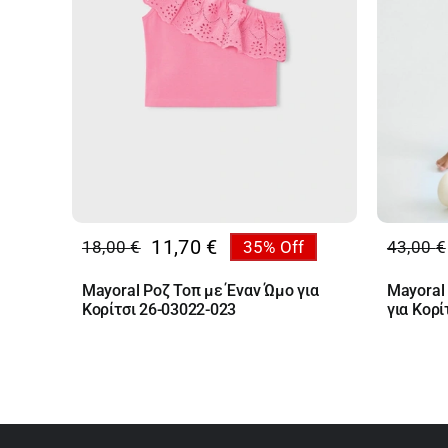
11,70
€
18,00
€
35% Off
43,00
€
Original
Η
Origin
Η
price
τρέχουσα
price
τρέχο
Mayoral Ροζ Τοπ με Έναν Ώμο για
Mayoral
was:
τιμή
was:
τιμή
Κορίτσι 26-03022-023
για Κορί
18,00 €.
είναι:
43,00 
είναι:
11,70 €.
27,95 