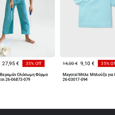
27,95
€
9,10
€
35% Off
14,00
€
35% Of
al
Original
Η
υσα
price
τρέχουσα
 Βεραμάν Ολόσωμη Φόρμα
Mayoral Μπλε Μπλούζα για 
was:
τιμή
τσι 26-06873-079
26-03017-094
€.
14,00 €.
είναι:
€.
9,10 €.