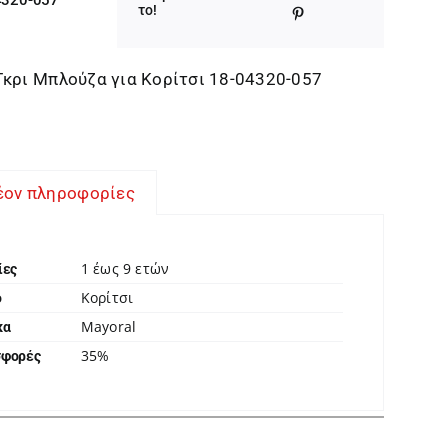
was:
τιμή
το!
32,00 €.
είναι:
20,80 €.
Γκρι Μπλούζα για Κορίτσι 18-04320-057
έον πληροφορίες
1 έως 9 ετών
ίες
Κορίτσι
ο
Mayoral
κα
35%
σφορές
