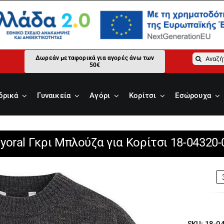
Αναζήτ
Δωρεάν μεταφορικά για αγορές άνω των
50€
για:
δρικά
Γυναικεία
Αγόρι
Κορίτσι
Εσώρουχα
yoral Γκρι Μπλούζα για Κορίτσι 18-04320-
SKU:
18-0