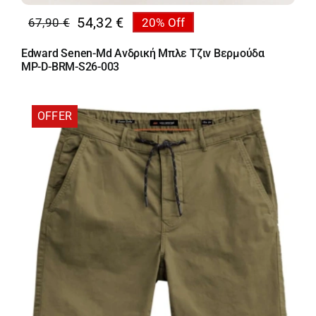
54,32
€
67,90
€
20% Off
Original
Η
price
τρέχουσα
Edward Senen-Md Ανδρική Μπλε Τζιν Βερμούδα
was:
τιμή
MP-D-BRM-S26-003
67,90 €.
είναι:
54,32 €.
OFFER