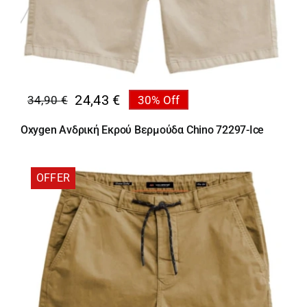
24,43
€
34,90
€
30% Off
Original
Η
price
τρέχουσα
Oxygen Ανδρική Εκρού Βερμούδα Chino 72297-Ice
was:
τιμή
34,90 €.
είναι:
24,43 €.
OFFER