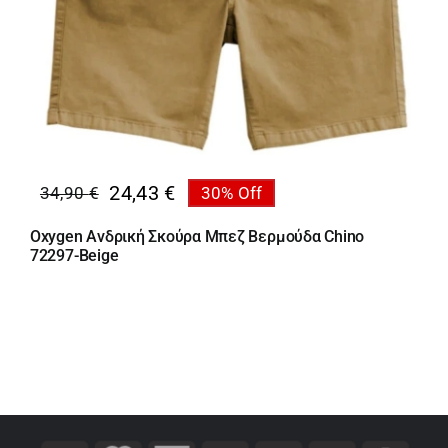
24,43
€
34,90
€
30% Off
Original
Η
price
τρέχουσα
Oxygen Ανδρική Σκούρα Μπεζ Βερμούδα Chino
was:
τιμή
72297-Beige
34,90 €.
είναι:
24,43 €.