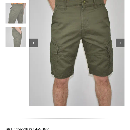
Κορίτσι
Εσώρουχα
Είδη Παρέλασης
Σχετικά με εμάς
Καλάθι
ENGLISH
English
SKU:
19-200214-5087