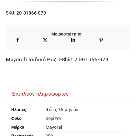
price
τρέχουσα
SKU:
20-01066-079
was:
τιμή
18,00 €.
είναι:
Μοιραστείτε το!
11,70 €.
Mayoral Παιδικό Ροζ T-Shirt 20-01066-079
Επιπλέον πληροφορίες
0 έως 36 μηνών
Ηλικίες
Κορίτσι
Φύλο
Mayoral
Μάρκα
35%