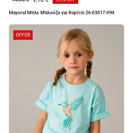
Original
Η
price
τρέχουσα
Mayoral Μπλε Μπλούζα για Κορίτσι 26-03017-094
was:
τιμή
14,00 €.
είναι:
9,10 €.
OFFER