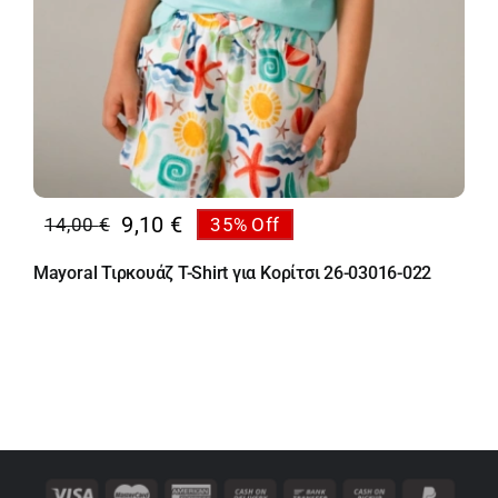
9,10
€
14,00
€
35% Off
Original
Η
price
τρέχουσα
Mayoral Τιρκουάζ T-Shirt για Κορίτσι 26-03016-022
was:
τιμή
14,00 €.
είναι:
9,10 €.