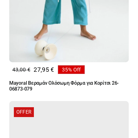
27,95
€
43,00
€
35% Off
Original
Η
price
τρέχουσα
Mayoral Βεραμάν Ολόσωμη Φόρμα για Κορίτσι 26-
was:
τιμή
06873-079
43,00 €.
είναι:
27,95 €.
OFFER