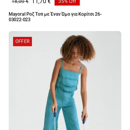
11,70
€
18,00
€
35% Off
Original
Η
price
τρέχουσα
Mayoral Ροζ Τοπ με Έναν Ώμο για Κορίτσι 26-
was:
τιμή
03022-023
18,00 €.
είναι:
11,70 €.
OFFER