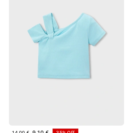
9,10
€
14,00
€
35% Off