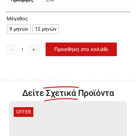
Προσφορές

Μέγεθος
9 μηνών
12 μηνών
Προσθήκη στο καλάθι
Mayoral
Παιδικό
Ροζ
T-
Shirt
20-
Δείτε
Σχετικά
Προϊόντα
01066-
079
ποσότητα
OFFER