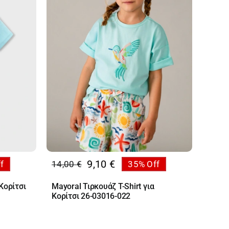
9,10
€
f
14,00
€
35% Off
Original
Η
price
τρέχουσα
Κορίτσι
Mayoral Τιρκουάζ T-Shirt για
was:
τιμή
Κορίτσι 26-03016-022
14,00 €.
είναι:
9,10 €.