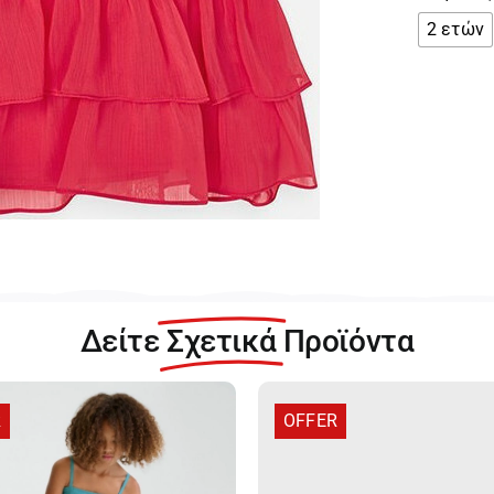
2 ετών
Ma
Κο
Φ
γι
Κο
20
03
0
π
Δείτε
Σχετικά
Προϊόντα
R
OFFER