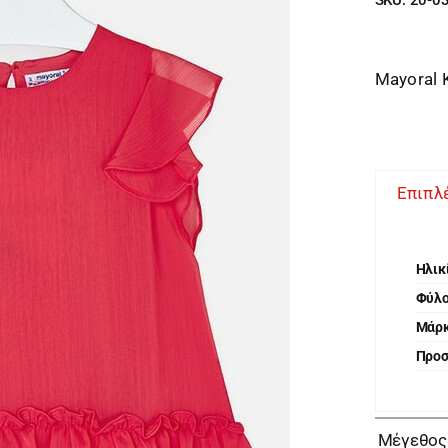
Mayoral 
Επιπλ
Ηλικ
Φύλ
Μάρ
Προ
Μέγεθος