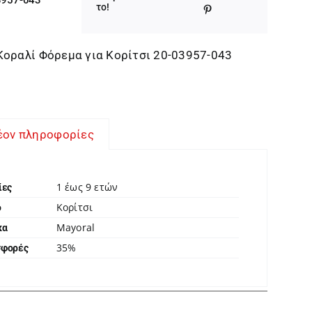
was:
τιμή
το!
37,00 €.
είναι:
24,05 €.
Κοραλί Φόρεμα για Κορίτσι 20-03957-043
έον πληροφορίες
1 έως 9 ετών
ίες
Κορίτσι
ο
Mayoral
κα
35%
σφορές
