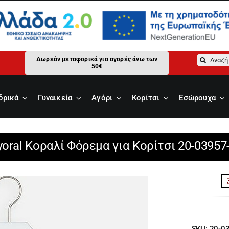
Αναζήτ
Δωρεάν μεταφορικά για αγορές άνω των
50€
για:
δρικά
Γυναικεία
Αγόρι
Κορίτσι
Εσώρουχα
oral Κοραλί Φόρεμα για Κορίτσι 20-03957
SKU:
20-0