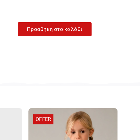
Προσθήκη στο καλάθι
yoral
ραλί
όρεμα
α
ρίτσι
-
957-
43
οσότητα
OFFER