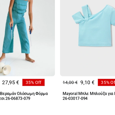
27,95
€
9,10
€
35% Off
14,00
€
35% Of
al
Original
Η
υσα
price
τρέχουσα
 Βεραμάν Ολόσωμη Φόρμα
Mayoral Μπλε Μπλούζα για 
was:
τιμή
τσι 26-06873-079
26-03017-094
€.
14,00 €.
είναι:
€.
9,10 €.