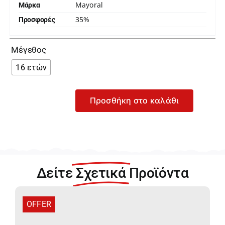
Mayoral
Μάρκα
35%
Προσφορές

Μέγεθος
16 ετών
Προσθήκη στο καλάθι
Mayoral
Πολύχρωμο
Φόρεμα
για
Κορίτσι
22-
Δείτε
Σχετικά
Προϊόντα
06986-
006
ποσότητα
OFFER