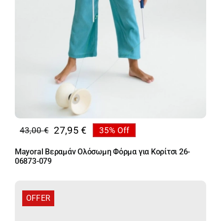
27,95
€
43,00
€
35% Off
Original
Η
price
τρέχουσα
Mayoral Βεραμάν Ολόσωμη Φόρμα για Κορίτσι 26-
was:
τιμή
06873-079
43,00 €.
είναι:
27,95 €.
OFFER