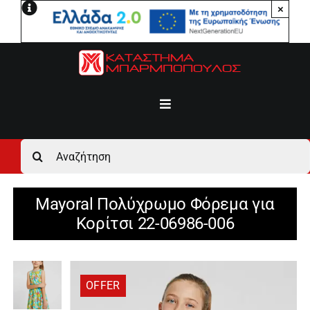
Μετάβαση
×
στο
περιεχόμενο
Toggle
Navigation
Αρχική
Αναζήτηση
για:
Ανδρικά
Mayoral Πολύχρωμο Φόρεμα για
Κορίτσι 22-06986-006
Γυναικεία
Αγόρι
OFFER