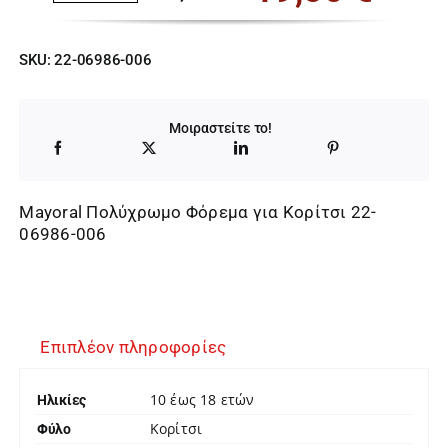
Original
Η
price
τρέχουσα
SKU:
22-06986-006
was:
τιμή
30,00 €.
είναι:
Μοιραστείτε το!
19,50 €.
Mayoral Πολύχρωμο Φόρεμα για Κορίτσι 22-
06986-006
Επιπλέον πληροφορίες
10 έως 18 ετών
Ηλικίες
Κορίτσι
Φύλο