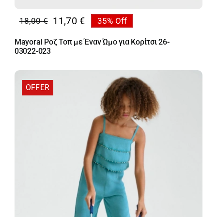
11,70
€
18,00
€
35% Off
Original
Η
price
τρέχουσα
Mayoral Ροζ Τοπ με Έναν Ώμο για Κορίτσι 26-
was:
τιμή
03022-023
18,00 €.
είναι:
11,70 €.
OFFER