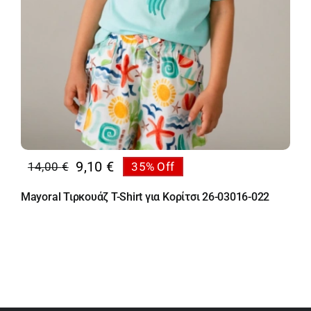
9,10
€
14,00
€
35% Off
Original
Η
price
τρέχουσα
Mayoral Τιρκουάζ T-Shirt για Κορίτσι 26-03016-022
was:
τιμή
14,00 €.
είναι:
9,10 €.