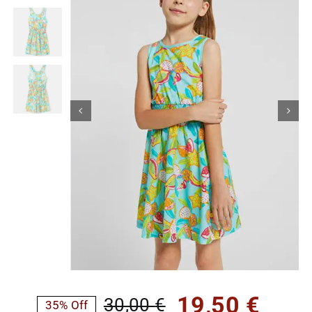
Κορίτσι
Εσώρουχα
Είδη Παρέλασης
Σχετικά με εμάς
Καλάθι
ENGLISH
English
19,50
€
30,00
€
35% Off