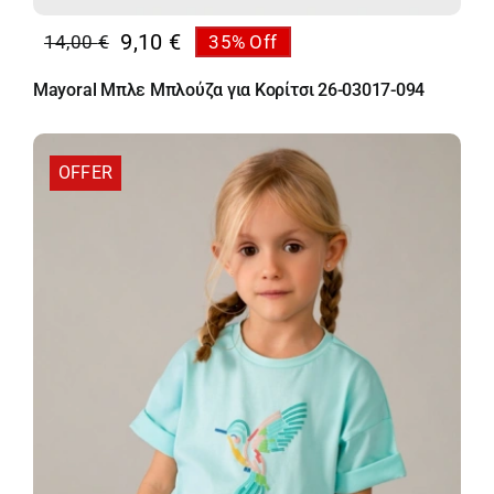
9,10
€
14,00
€
35% Off
Original
Η
price
τρέχουσα
Mayoral Μπλε Μπλούζα για Κορίτσι 26-03017-094
was:
τιμή
14,00 €.
είναι:
9,10 €.
OFFER