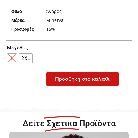
Άνδρας
Φύλο
Minerva
Μάρκα
15%
Προσφορές

Μέγεθος
L
2XL
Προσθήκη στο καλάθι
Minerva
Poplin
Ανδρικό
Σετ
Μπλε
με
Δείτε
Σχετικά
Προϊόντα
Γκρι
Μπόξερ
23074-