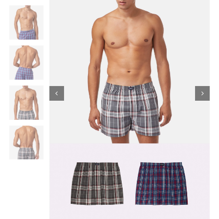
Κορίτσι
Εσώρουχα
Είδη Παρέλασης
Σχετικά με εμάς
Καλάθι
ENGLISH
English