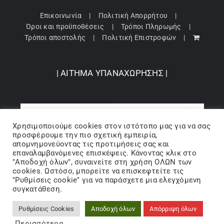
Επικοινωνία
Πολιτική Απορρήτου
Όροι και προϋποθέσεις
Τρόποι Πληρωμής
Τρόποι αποστολής
Πολιτική Επιστροφών
| ΑΙΤΗΜΑ ΥΠΑΝΑΧΩΡΗΣΗΣ |
Χρησιμοποιούμε cookies στον ιστότοπo μας για να σας
προσφέρουμε την πιο σχετική εμπειρία,
απομνημονεύοντας τις προτιμήσεις σας και
επαναλαμβανόμενες επισκέψεις. Κάνοντας κλικ στο
"Αποδοχή όλων", συναινείτε στη χρήση ΟΛΩΝ των
cookies. Ωστόσο, μπορείτε να επισκεφτείτε τις
"Ρυθμίσεις cookie" για να παράσχετε μια ελεγχόμενη
Copyright 2024 © Barbopoulos store - All Rights Reserved |
συγκατάθεση.
Powered by Lumiverse
Ρυθμίσεις Cookies
Αποδοχή όλων
Απόρριψη όλων
Facebook
X
Instagram
Pinterest
Περισσότερα