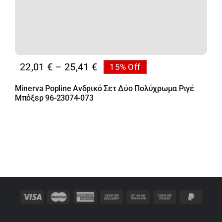
Price
22,01
€
–
25,41
€
15% Off
range:
Minerva Popline Ανδρικό Σετ Δύο Πολύχρωμα Ριγέ
22,01 €
Μπόξερ 96-23074-073
through
25,41 €