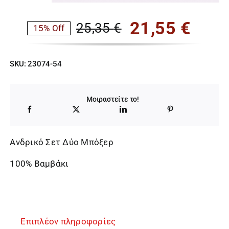
21,55
€
25,35
€
15% Off
Original
Η
price
τρέχουσα
SKU:
23074-54
was:
τιμή
25,35 €.
είναι:
Μοιραστείτε το!
21,55 €.
Ανδρικό Σετ Δύο Μπόξερ
100% Βαμβάκι
Επιπλέον πληροφορίες