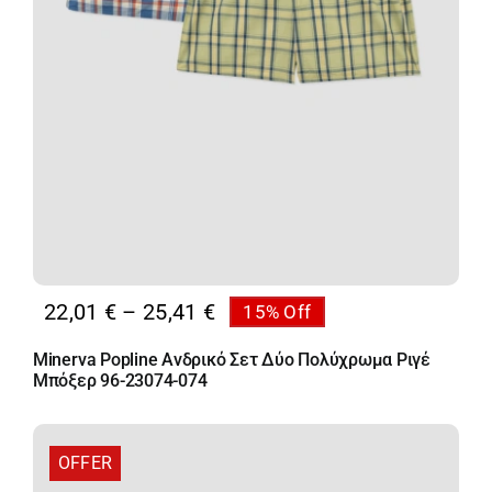
Price
22,01
€
–
25,41
€
15% Off
range:
Minerva Popline Ανδρικό Σετ Δύο Πολύχρωμα Ριγέ
22,01 €
Μπόξερ 96-23074-074
through
25,41 €
OFFER