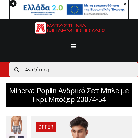
Μετάβαση
×
στο
περιεχόμενο
Toggle
Navigation
Αρχική
Αναζήτηση
για:
Ανδρικά
Minerva Poplin Ανδρικό Σετ Μπλε με
Γκρι Μπόξερ 23074-54
Γυναικεία
Αγόρι
OFFER