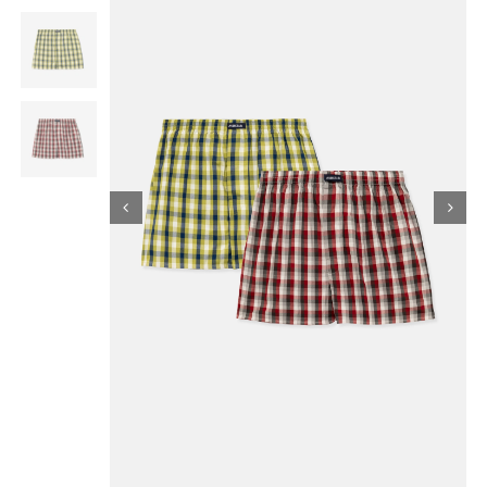
Κορίτσι
Εσώρουχα
Είδη Παρέλασης
Σχετικά με εμάς
Καλάθι
ENGLISH
English