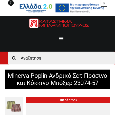
Μετάβαση
×
στο
περιεχόμενο
Toggle
Navigation
Αρχική
Αναζήτηση
για:
Ανδρικά
Minerva Poplin Ανδρικό Σετ Πράσινο
και Κόκκινο Μπόξερ 23074-57
Γυναικεία
Out of stock
Αγόρι