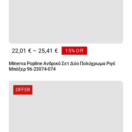
Price
22,01
€
–
25,41
€
15% Off
range:
Minerva Popline Ανδρικό Σετ Δύο Πολύχρωμα Ριγέ
22,01 €
Μπόξερ 96-23074-074
through
25,41 €
OFFER