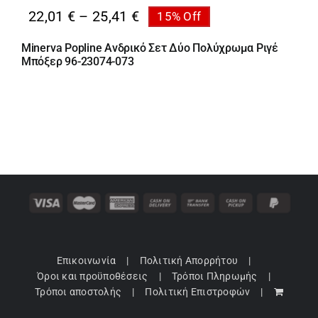
Price
22,01
€
–
25,41
€
15% Off
range:
Minerva Popline Ανδρικό Σετ Δύο Πολύχρωμα Ριγέ
22,01 €
Μπόξερ 96-23074-073
through
25,41 €
Επικοινωνία
Πολιτική Απορρήτου
Όροι και προϋποθέσεις
Τρόποι Πληρωμής
Τρόποι αποστολής
Πολιτική Επιστροφών