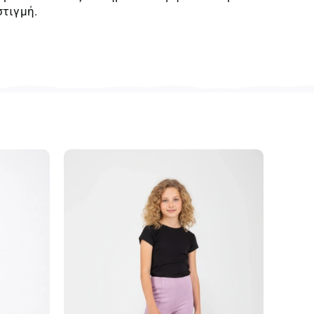
στιγμή.