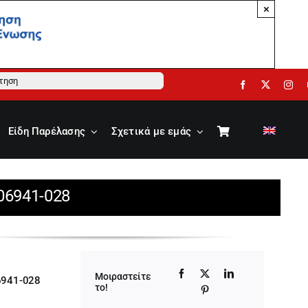
×
ηση
Είδη Παρέλασης
Σχετικά με εμάς
06941-028
Μοιραστείτε
6941-028
το!