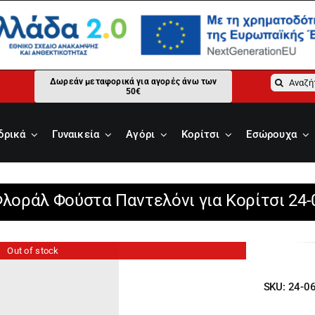
Αναζήτ
Δωρεάν μεταφορικά για αγορές άνω των
50€
για:
δρικά
Γυναικεία
Αγόρι
Κορίτσι
Εσώρουχα
Φλοράλ Φούστα Παντελόνι για Κορίτσι 24-
Out of stock
SKU:
24-0