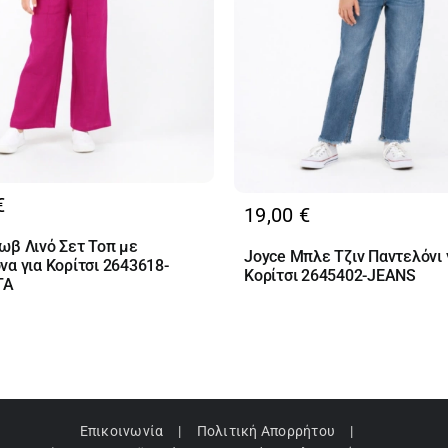
€
19,00
€
ωβ Λινό Σετ Τοπ με
Joyce Μπλε Τζιν Παντελόνι 
να για Κορίτσι 2643618-
Κορίτσι 2645402-JEANS
TA
Επικοινωνία
Πολιτική Απορρήτου