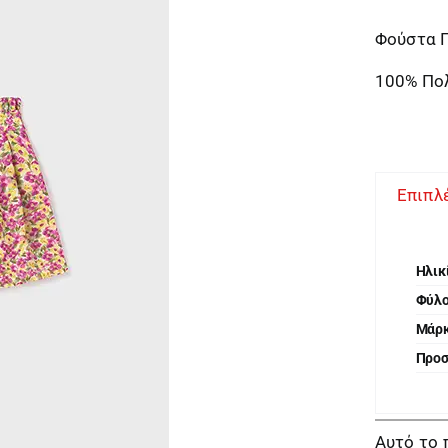
Φούστα Π
100% Πο
Επιπλ
Ηλικ
Φύλ
Μάρ
Προ
Αυτό το 