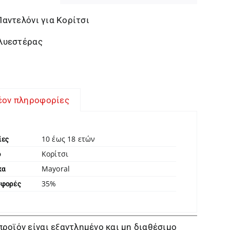
αντελόνι για Κορίτσι
λυεστέρας
έον πληροφορίες
10 έως 18 ετών
ίες
Κορίτσι
ο
Mayoral
κα
35%
σφορές
προϊόν είναι εξαντλημένο και μη διαθέσιμο