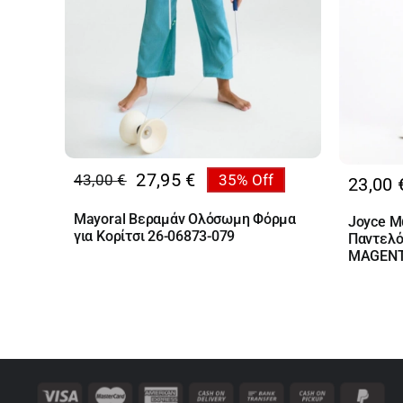
27,95
€
43,00
€
35% Off
23,00
Original
Η
price
τρέχουσα
Mayoral Βεραμάν Ολόσωμη Φόρμα
Joyce Μ
was:
τιμή
για Κορίτσι 26-06873-079
Παντελό
43,00 €.
είναι:
MAGEN
27,95 €.